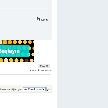
Kayıtlı
YAZDIR
« önceki
sonraki »
itmek istediğiniz yer: