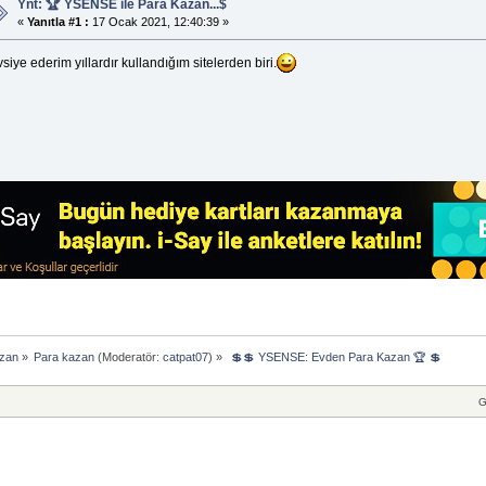
Ynt: 🏆 YSENSE ile Para Kazan...$
«
Yanıtla #1 :
17 Ocak 2021, 12:40:39 »
siye ederim yıllardır kullandığım sitelerden biri.
azan
»
Para kazan
(Moderatör:
catpat07
) »
 💲💲 YSENSE: Evden Para Kazan 🏆 💲
G