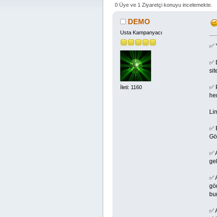
0 Üye ve 1 Ziyaretçi konuyu incelemekte.
DEMO
Usta Kampanyacı
✅ 
✅ 
sit
✅ 
İleti: 1160
he
Lin
✅ 
Gör
✅ 
ge
✅ 
gö
bu
✅ A