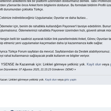
ketlerinin anketlerini tek bir platform üzerinden doldurmanız demek. Tabii Profilini
den ySense'de önce Anket form bilgilerini doldurun. Bu formdaki bildirim Profili üz
ofil durumundan çoklukla Türkçe.
ebinize indirebileceğiniz Uygulamalar, Oyunlar ve daha fazlası...
Ödemeler için, benim de rahatlıkla kullandığım Payoneer'i tavsiye edebilirim. Bunun
uşturmalısınız. Ödemelerinizi rahatlıkla Payoneer üzerinden hızlı, güvenli almak m
ergün belli bir saatinizi ayırarak bütün link panellerindeki Anket, Görev, Oyunları ta
kip etmeniz yeni uygulamaları kaçırmadan daha iyi kazanmanıza katkı sağlar.
Ayrıca Türkçe Forum sayfaları da mevcut. Sayfalarından da Destek alabiliyorsunuz. 
eyi rahat kullanmanızı sağlayacak pratik kullanım ve bilgiler veriyor.
YSENSE ile Kazanmak için: Linkleri görmeye yetkiniz yok.
Kayit olun
veya

on Düzenleme: 07 Ağustos 2025, 21:15:23 Gönderen: DEMO
»
Kazan: Linkleri görmeye yetkiniz yok.
Kayit olun
veya
giris yapin