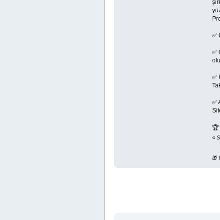
şir
yüz
Pr
✅ C
✅ 
ol
✅ H
Ta
✅ 
Sit

«
S
🎁 