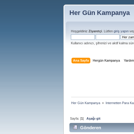
Her Gün Kampanya
Hoşgeldiniz
Ziyaretçi
. Lütfen
giriş yapın
ve
Kullanıcı adınızı, şifrenizi ve aktif kalma süre
Ana Sayfa
Hergün Kampanya
Yardı
Her Gün Kampanya 
»
Internetten Para K
Sayfa: [
1
]
Aşağı git
Gönderen