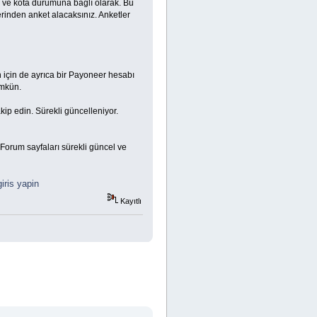
ze ve kota durumuna bağlı olarak. Bu
erinden anket alacaksınız. Anketler
 için de ayrıca bir Payoneer hesabı
ümkün.
kip edin. Sürekli güncelleniyor.
Forum sayfaları sürekli güncel ve
giris yapin
Kayıtlı