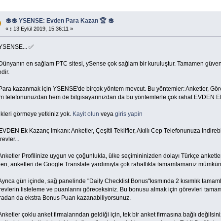
💲💲 YSENSE: Evden Para Kazan 🏆 💲
«
:
13 Eylül 2019, 15:36:11 »
YSENSE... ✅
Dünyanın en sağlam PTC sitesi, ySense çok sağlam bir kuruluştur. Tamamen güvenli
edir.
Para kazanmak için YSENSE'de birçok yöntem mevcut. Bu yöntemler: Anketler, Görev
m telefonunuzdan hem de bilgisayarınızdan da bu yöntemlerle çok rahat EVDEN E
kleri görmeye yetkiniz yok.
Kayit olun
veya
giris yapin
EVDEN Ek Kazanç imkanı: Anketler, Çeşitli Teklifler, Akıllı Cep Telefonunuza indir
evler...
Anketler Profilinize uygun ve çoğunlukla, ülke seçimininizden dolayı Türkçe anketle
len, anketleri de Google Translate yardımıyla çok rahatlıkla tamamlamanız mümkün
Ayrıca gün içinde, sağ panelinde "Daily Checklist Bonus"kısmında 2 kısımlık tamaml
revlerin listeleme ve puanlarını göreceksiniz. Bu bonusu almak için görevleri ta
radan da ekstra Bonus Puan kazanabiliyorsunuz.
nketler çoklu anket firmalarından geldiği için, tek bir anket firmasına bağlı değilsini