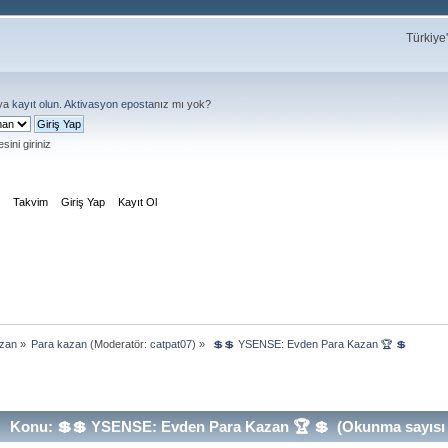
Türkiye
ya
kayıt olun
.
Aktivasyon eposta
nız mı yok?
sini giriniz
m
Takvim
Giriş Yap
Kayıt Ol
azan
»
Para kazan
(Moderatör:
catpat07
) »
 💲💲 YSENSE: Evden Para Kazan 🏆 💲
Konu: 💲💲 YSENSE: Evden Para Kazan 🏆 💲 (Okunma sayısı 