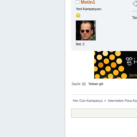
Metin1
Yeni Kampanyacı
Tav
İleti: 2
Sayfa: [
1
]
Yukarı git
Her Gün Kampanya 
»
Internetten Para K