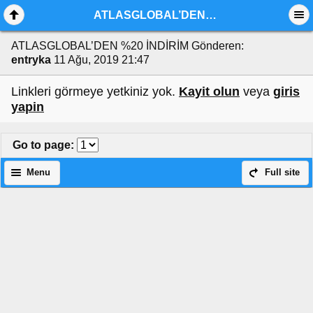
ATLASGLOBAL’DEN %20 İNDİRİM
ATLASGLOBAL’DEN %20 İNDİRİM
Gönderen:
entryka
11 Ağu, 2019 21:47
Linkleri görmeye yetkiniz yok.
Kayit olun
veya
giris
yapin
Go to page
:
Menu
Full site