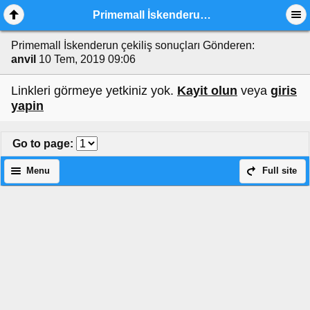
Primemall İskenderun çekiliş sonuçları
Primemall İskenderun çekiliş sonuçları
Gönderen:
anvil
10 Tem, 2019 09:06
Linkleri görmeye yetkiniz yok.
Kayit olun
veya
giris
yapin
Go to page
:
Menu
Full site