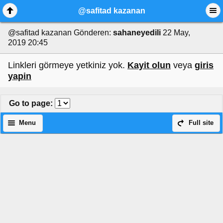
@safitad kazanan
@safitad kazanan
Gönderen:
sahaneyedili
22 May,
2019 20:45
Linkleri görmeye yetkiniz yok.
Kayit olun
veya
giris
yapin
Go to page
:
Menu
Full site