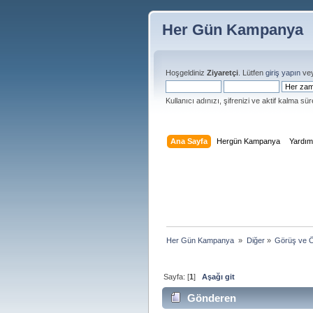
Her Gün Kampanya
Hoşgeldiniz
Ziyaretçi
. Lütfen
giriş yapın
ve
Kullanıcı adınızı, şifrenizi ve aktif kalma süre
Ana Sayfa
Hergün Kampanya
Yardı
Her Gün Kampanya 
»
Diğer
»
Görüş ve Ö
Sayfa: [
1
]
Aşağı git
Gönderen