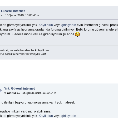
Güvenli internet
«
:
15 Şubat 2019, 13:05:43 »
kleri görmeye yetkiniz yok.
Kayit olun
veya
giris yapin
evin İnternetini güvenli profi
 ana sayfa açılıyor ama oradan da foruma girilmiyor. Belki forumu güvenli sitelere 
riyorum. Sadece mobil veri ile girebiliyorum şu anda
ek ki, zorlukla beraber bir kolaylık var.
t o zorlukla beraber bir kolaylık var!
Ynt: Güvenli internet
«
Yanıtla #1 :
15 Şubat 2019, 13:10:14 »
u ile ilgili başvuru yapıyoruz ama yanıt yok malesef.
ğıdaki linkten yardımcı olabilirsiniz.
kleri görmeye yetkiniz yok.
Kayit olun
veya
giris yapin