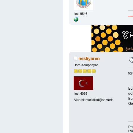
İleti: 9846
---
nesliyaren
Usta Kampanyacı
fo
Bu 
gö
İleti: 4085
Bu 
Allah hikmeti dilediğine verir.
Gör
Dem
Eve