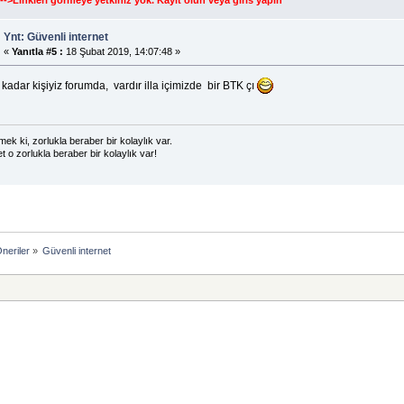
Ynt: Güvenli internet
«
Yanıtla #5 :
18 Şubat 2019, 14:07:48 »
kadar kişiyiz forumda, vardır illa içimizde bir BTK çı
ek ki, zorlukla beraber bir kolaylık var.
t o zorlukla beraber bir kolaylık var!
neriler
»
Güvenli internet 