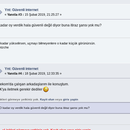
Ynt: Güvenli internet
«
Yanıtla #3 :
15 Şubat 2019, 21:25:27 »
adar oy verdik hala güvenli değil diyor buna itiraz şansı yok mu?
kadar yükselirsen, uçmayı bilmeyenlere o kadar küçük görünürsün.
etzche
Ynt: Güvenli internet
«
Yanıtla #4 :
18 Şubat 2019, 12:33:35 »
lekom'da çalışan arkadaşlarım ile konuştum.
K'ya iletmek gerekir dediler
nkleri görmeye yetkiniz yok.
Kayit olun
veya
giris yapin
O kadar oy verdik hala güvenli değil diyor buna itiraz şansı yok mu?
--->Linkleri görmeye yetkiniz yok.
Kayit olun
veya
giris yapin