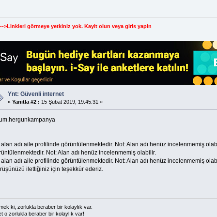
--->Linkleri görmeye yetkiniz yok.
Kayit olun
veya
giris yapin
Ynt: Güvenli internet
«
Yanıtla #2 :
15 Şubat 2019, 19:45:31 »
rum.hergunkampanya
alan adı aile profilinde görüntülenmektedir. Not: Alan adı henüz incelenmemiş olabil
rüntülenmektedir. Not: Alan adı henüz incelenmemiş olabilir.
alan adı aile profilinde görüntülenmektedir. Not: Alan adı henüz incelenmemiş olabil
üşünüzü ilettiğiniz için teşekkür ederiz.
ek ki, zorlukla beraber bir kolaylık var.
t o zorlukla beraber bir kolaylık var!