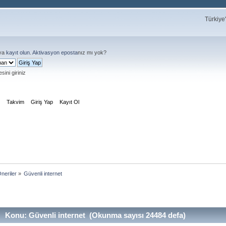
Türkiye
ya
kayıt olun
.
Aktivasyon eposta
nız mı yok?
sini giriniz
m
Takvim
Giriş Yap
Kayıt Ol
neriler
»
Güvenli internet 
Konu: Güvenli internet (Okunma sayısı 24484 defa)