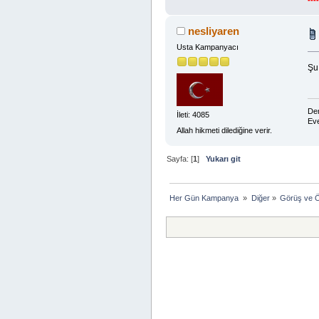
nesliyaren
Usta Kampanyacı
Şu 
Dem
İleti: 4085
Eve
Allah hikmeti dilediğine verir.
Sayfa: [
1
]
Yukarı git
Her Gün Kampanya 
»
Diğer
»
Görüş ve Ö