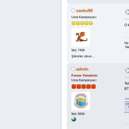
sanko86
Usta Kampanyacı
O k
Ne 
Ni
İleti: 7408
Şükürler olsun....
admin
Forum Yöneticisi
Usta Kampanyacı
Te
BT
Li
İleti: 9846
---