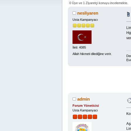
0 Üye ve 1 Ziyaretçi konuyu incelemekte.
nesliyaren
Usta Kampanyacı
Lin
Hgk
ve
İleti: 4085
Allah hikmeti dilediğine verir.
Dem
Eve
admin
Forum Yöneticisi
Usta Kampanyacı
Kon
Aşa
Lin