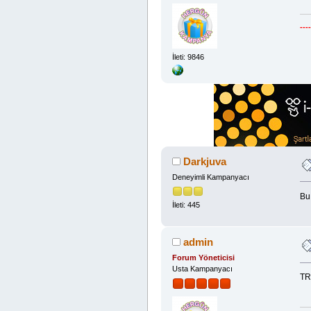
---
İleti: 9846
Darkjuva
Deneyimli Kampanyacı
Bu
İleti: 445
admin
Forum Yöneticisi
Usta Kampanyacı
TR'