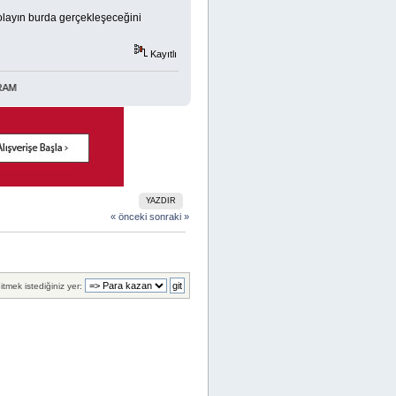
layın burda gerçekleşeceğini
Kayıtlı
YAZDIR
« önceki
sonraki »
itmek istediğiniz yer: