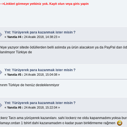
--->Linkleri görmeye yetkiniz yok.
Kayit olun
veya
giris yapin
Ynt: Yürüyerek para kazanmak ister misin ?
«
Yanıtla #4 :
24 Aralık 2018, 14:38:23 »
rkiye yazıyor sitede ödüllerden belli aslında ya ürün alacaksın ya da PayPal dan
lanılmıyor Türkiye de
Ynt: Yürüyerek para kazanmak ister misin ?
«
Yanıtla #5 :
24 Aralık 2018, 15:04:08 »
nırım Türkiye de henüz desteklenmiyor
Ynt: Yürüyerek para kazanmak ister misin ?
«
Yanıtla #6 :
24 Aralık 2018, 15:22:04 »
ckerz Tarzı ama yürüyerek kazanılanı. sahi lockerz ne oldu kapanmadımı.yoksa bura
llamayı.ordan 1 tshirt dahi kazanamadım o kadar puan biriktirmeme rağmen