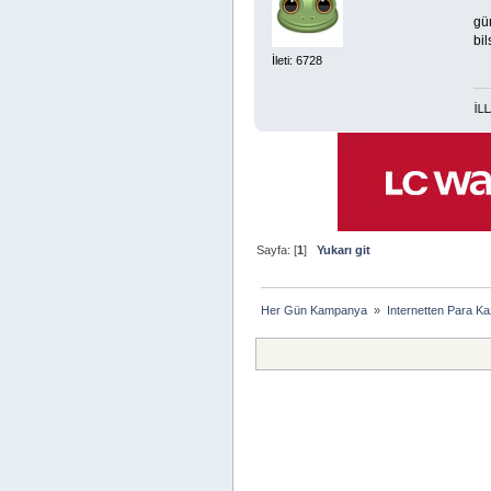
gü
bil
İleti: 6728
DÜNYA-AHİRET MADDİ-MANEVİ BOL RIZIK İÇİN TESPİH:LA İLAHE İLLA ENT
Sayfa: [
1
]
Yukarı git
Her Gün Kampanya 
»
Internetten Para K