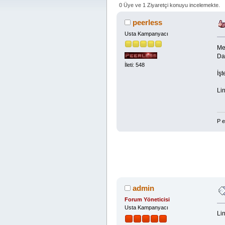
0 Üye ve 1 Ziyaretçi konuyu incelemekte.
peerless
Usta Kampanyacı
Me
Dah
İleti: 548
İş
Lin
P e
admin
Forum Yöneticisi
Usta Kampanyacı
Lin