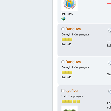
---
İleti: 9846
Darkjuva
Deneyimli Kampanyacı
Tü
İleti: 445
kul
Darkjuva
Deneyimli Kampanyacı
Sa
İleti: 445
eyefive
Usta Kampanyacı
Lo
yo