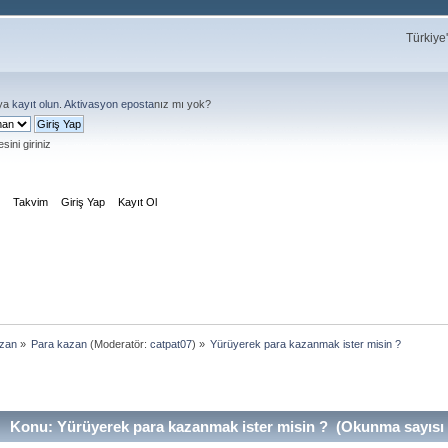
Türkiye
ya
kayıt olun
.
Aktivasyon eposta
nız mı yok?
sini giriniz
m
Takvim
Giriş Yap
Kayıt Ol
azan
»
Para kazan
(Moderatör:
catpat07
) »
Yürüyerek para kazanmak ister misin ?
Konu: Yürüyerek para kazanmak ister misin ? (Okunma sayısı 