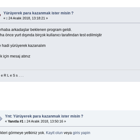
Yürüyerek para kazanmak ister misin ?
«
:
24 Aralık 2018, 13:18:21 »
rhaba arkadaşlar beklenen program geldi.
a önce yurt dışında birçok kullanıcı tarafından test edilmiştir
te hadi yürüyerek kazanalım
k için mesaj atınız
 e R L e S s . . .
Ynt: Yürüyerek para kazanmak ister misin ?
«
Yanıtla #1 :
24 Aralık 2018, 13:50:16 »
kleri görmeye yetkiniz yok.
Kayit olun
veya
giris yapin