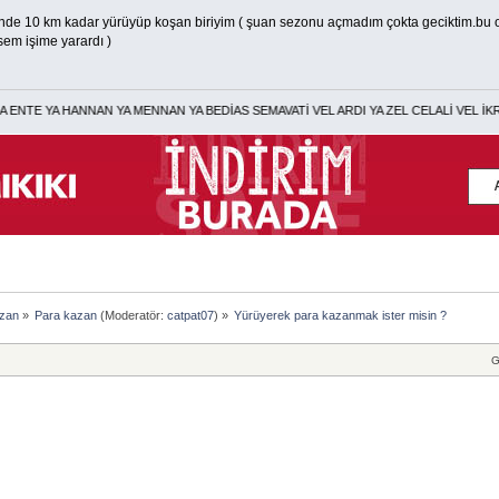
nde 10 km kadar yürüyüp koşan biriyim ( şuan sezonu açmadım çokta geciktim.bu o
sem işime yarardı )
E YA HANNAN YA MENNAN YA BEDİAS SEMAVATİ VEL ARDI YA ZEL CELALİ VEL İKRAM
azan
»
Para kazan
(Moderatör:
catpat07
) »
Yürüyerek para kazanmak ister misin ?
G