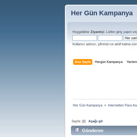
Her Gün Kampanya
Hoşgeldiniz
Ziyaretçi
. Lütfen
giriş yapın
ve
Kullanıcı adınızı, şifrenizi ve aktif kalma süre
Ana Sayfa
Hergün Kampanya
Yardı
Her Gün Kampanya 
»
Internetten Para K
Sayfa: [
1
]
Aşağı git
Gönderen