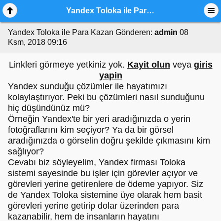
Yandex Toloka ile Para Kazan
Yandex Toloka ile Para Kazan
Gönderen:
admin
08
Ksm, 2018 09:16
Linkleri görmeye yetkiniz yok.
Kayit olun
veya
giris
yapin
Yandex sunduğu çözümler ile hayatımızı
kolaylaştırıyor. Peki bu çözümleri nasıl sunduğunu
hiç düşündünüz mü?
Örneğin Yandex'te bir yeri aradığınızda o yerin
fotoğraflarını kim seçiyor? Ya da bir görsel
aradığınızda o görselin doğru şekilde çıkmasını kim
sağlıyor?
Cevabı biz söyleyelim, Yandex firması Toloka
sistemi sayesinde bu işler için görevler açıyor ve
görevleri yerine getirenlere de ödeme yapıyor. Siz
de Yandex Toloka sistemine üye olarak hem basit
görevleri yerine getirip dolar üzerinden para
kazanabilir, hem de insanların hayatını