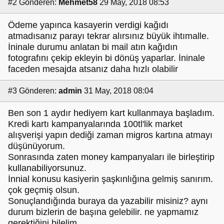
#2
Gönderen:
Mehmet58
29 May, 2018 08:53
Ödeme yapınca kasayerin verdigi kağıdı
atmadısanız parayı tekrar alırsınız büyük ihtımalle.
İninale durumu anlatan bi mail atın kağıdın
fotografını çekip ekleyin bi dönüş yaparlar. İninale
faceden mesajda atsanız daha hızlı olabilir
#3
Gönderen:
admin
31 May, 2018 08:04
Ben son 1 aydır hediyem kart kullanmaya başladım.
Kredi kartı kampanyalarında 100tl'lik market
alışverişi yapın dediği zaman migros kartına atmayı
düşünüyorum.
Sonrasında zaten money kampanyaları ile birleştirip
kullanabiliyorsunuz.
İnnial konusu kasiyerin şaşkınlığına gelmiş sanırım.
çok geçmiş olsun.
Sonuçlandığında buraya da yazabilir misiniz? aynı
durum bizlerin de başına gelebilir. ne yapmamız
gerektiğini bilelim.