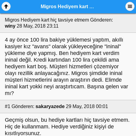
Migros Hediyem kart hiç tavsiye etmem
Migros Hediyem kart hiç tavsiye etmem
Gönderen:
winy
28 May, 2018 23:11
4 ay önce 100 lira bakiye yüklemesi yaptım, akıllı
kasiyer kız "avans" olarak yükleyeceğine "ininal"
yükleme diye yapmış. Ben hediyem kart verdim
ininal değil. Kredi kartından 100 lira çekildi ama
hediyem kart boş. Müşteri hizmetleri çözemiyor
olayı rezillik anlayacağınız. Migros şimdide ininal
müşteri hizmetlerini arayın araştırın dedi. Elimde
ininal kart yokki neyi araştırtıcam. Başına gelen var
mı?
#1
Gönderen:
sakaryazede
29 May, 2018 00:01
Geçmiş olsun, bu hediye kartları hiç tavsiye etmem.
Hiç de kullanmam. Hediye verdiğiniz kişiyi de
kısıtlıyorsunuz.