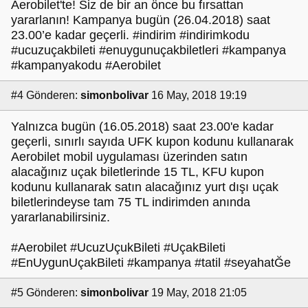
Aerobilet'te! Siz de bir an önce bu fırsattan
yararlanın! Kampanya bugün (26.04.2018) saat
23.00’e kadar geçerli. #indirim #indirimkodu
#ucuzuçakbileti #enuygunuçakbiletleri #kampanya
#kampanyakodu #Aerobilet
#4
Gönderen:
simonbolivar
16 May, 2018 19:19
Yalnızca bugün (16.05.2018) saat 23.00'e kadar
geçerli, sınırlı sayıda UFK kupon kodunu kullanarak
Aerobilet mobil uygulaması üzerinden satın
alacağınız uçak biletlerinde 15 TL, KFU kupon
kodunu kullanarak satın alacağınız yurt dışı uçak
biletlerindeyse tam 75 TL indirimden anında
yararlanabilirsiniz.
#Aerobilet #UcuzUçukBileti #UçakBileti
#EnUygunUçakBileti #kampanya #tatil #seyahatĞe
#5
Gönderen:
simonbolivar
19 May, 2018 21:05