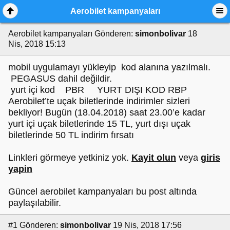
Aerobilet kampanyaları
Aerobilet kampanyaları
Gönderen:
simonbolivar
18
Nis, 2018 15:13
mobil uygulamayı yükleyip kod alanına yazılmalı.
PEGASUS dahil değildir.
yurt içi kod PBR YURT DIŞI KOD RBP
Aerobilet’te uçak biletlerinde indirimler sizleri
bekliyor! Bugün (18.04.2018) saat 23.00’e kadar
yurt içi uçak biletlerinde 15 TL, yurt dışı uçak
biletlerinde 50 TL indirim fırsatı
Linkleri görmeye yetkiniz yok.
Kayit olun
veya
giris
yapin
Güncel aerobilet kampanyaları bu post altında
paylaşılabilir.
#1
Gönderen:
simonbolivar
19 Nis, 2018 17:56