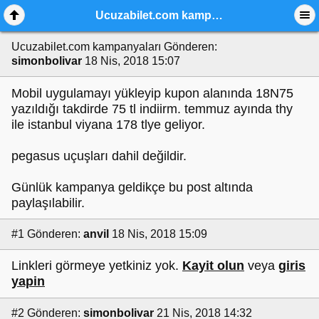
Ucuzabilet.com kampanyaları
Ucuzabilet.com kampanyaları
Gönderen:
simonbolivar
18 Nis, 2018 15:07
Mobil uygulamayı yükleyip kupon alanında 18N75
yazıldığı takdirde 75 tl indiirm. temmuz ayında thy
ile istanbul viyana 178 tlye geliyor.
pegasus uçuşları dahil değildir.
Günlük kampanya geldikçe bu post altında
paylaşılabilir.
#1
Gönderen:
anvil
18 Nis, 2018 15:09
Linkleri görmeye yetkiniz yok.
Kayit olun
veya
giris
yapin
#2
Gönderen:
simonbolivar
21 Nis, 2018 14:32