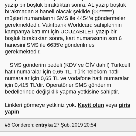
yazıp bir boşluk bıraktıktan sonra, AL yazıp boşluk
bırakmadan 8 haneli olacak şekilde (00******)
müşteri numaralarını SMS ile 4454’e göndermeleri
gerekmektedir. Vakıfbank Worldcard sahiplerinin
kampanya katılımı için UCUZABILET yazıp bir
boşluk bıraktıktan sonra, kart numarasının son 6
hanesini SMS ile 6635'e gönderilmesi
gerekmektedir.
· SMS gönderim bedeli (KDV ve ÖİV dahil) Turkcell
hatlı numaralar için 0,65 TL, Türk Telekom hatlı
numaralar için 0,65 TL ve Vodafone hatlı numaralar
için 0,415 TL'dir. Operatörler SMS gönderim
bedellerinde değişiklik yapma yetkisine sahiptir.
Linkleri görmeye yetkiniz yok.
Kayit olun
veya
giris
yapin
#5
Gönderen:
entryka
27 Şub, 2019 20:54