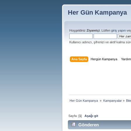
Her Gün Kampanya
Hoşgeldiniz
Ziyaretçi
. Lütfen
giriş yapın
ve
Kullanıcı adınızı, şifrenizi ve aktif kalma süre
Ana Sayfa
Hergün Kampanya
Yardı
Her Gün Kampanya 
»
Kampanyalar
»
Bit
Sayfa: [
1
]
Aşağı git
Gönderen