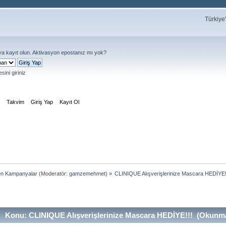
Türkiye
ya
kayıt olun
.
Aktivasyon eposta
nız mı yok?
sini giriniz
m
Takvim
Giriş Yap
Kayıt Ol
en Kampanyalar
(Moderatör:
gamzemehmet
) »
CLINIQUE Alışverişlerinize Mascara HEDİYE!
Konu: CLINIQUE Alışverişlerinize Mascara HEDİYE!!! (Okunma 