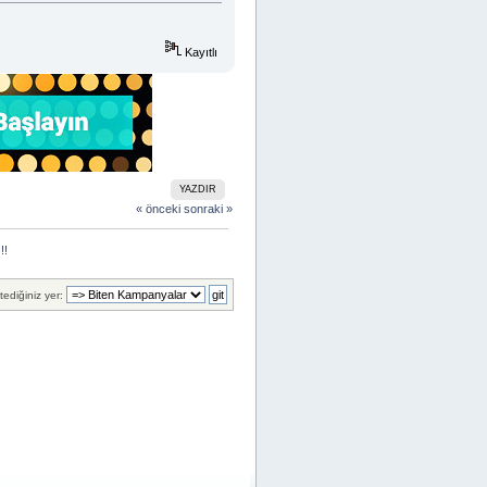
Kayıtlı
YAZDIR
« önceki
sonraki »
!!
tediğiniz yer: