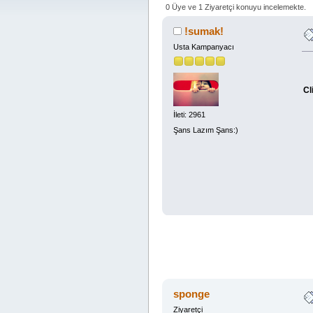
0 Üye ve 1 Ziyaretçi konuyu incelemekte.
!sumak!
Usta Kampanyacı
Cl
İleti: 2961
Şans Lazım Şans:)
sponge
Ziyaretçi