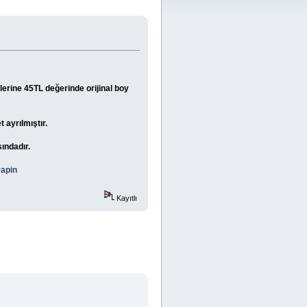
lerine 45TL değerinde orijinal boy
t ayrılmıştır.
ındadır.
yapin
Kayıtlı