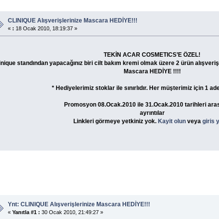
CLINIQUE Alışverişlerinize Mascara HEDİYE!!!
«
:
18 Ocak 2010, 18:19:37 »
TEKİN ACAR COSMETICS’E ÖZEL!
inique standından yapacağınız biri cilt bakım kremi olmak üzere 2 ürün alışveriş
Mascara HEDİYE !!!!
* Hediyelerimiz stoklar ile sınırlıdır. Her müşterimiz için 1 ade
Promosyon 08.Ocak.2010 ile 31.Ocak.2010 tarihleri aras
ayrıntılar
Linkleri görmeye yetkiniz yok.
Kayit olun
veya
giris 
Ynt: CLINIQUE Alışverişlerinize Mascara HEDİYE!!!
«
Yanıtla #1 :
30 Ocak 2010, 21:49:27 »