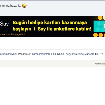
ılanlara başarılar
en Kampanyalar
(Moderatör:
gamzemehmet
) »
CLINIQUE Alışverişlerinize Mascara HEDİYE!
Gitmek is