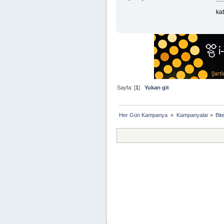
kat
Sayfa: [
1
]
Yukarı git
Her Gün Kampanya 
»
Kampanyalar
»
Bit