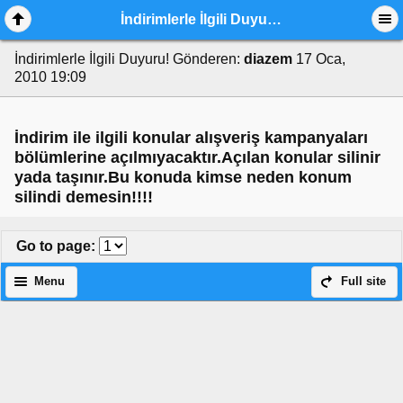
İndirimlerle İlgili Duyuru!
İndirimlerle İlgili Duyuru!
Gönderen:
diazem
17 Oca,
2010 19:09
İndirim ile ilgili konular alışveriş kampanyaları
bölümlerine açılmıyacaktır.Açılan konular silinir
yada taşınır.Bu konuda kimse neden konum
silindi demesin!!!!
Go to page
:
Menu
Full site