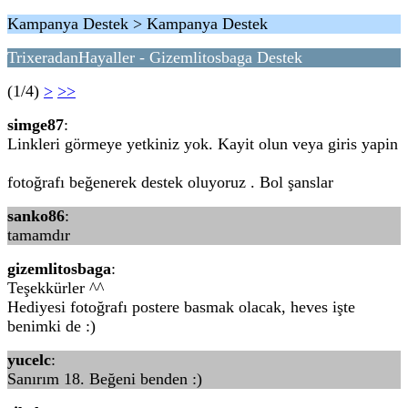
Kampanya Destek > Kampanya Destek
TrixeradanHayaller - Gizemlitosbaga Destek
(1/4)
>
>>
simge87
:
Linkleri görmeye yetkiniz yok. Kayit olun veya giris yapin
fotoğrafı beğenerek destek oluyoruz . Bol şanslar
sanko86
:
tamamdır
gizemlitosbaga
:
Teşekkürler ^^
Hediyesi fotoğrafı postere basmak olacak, heves işte
benimki de :)
yucelc
:
Sanırım 18. Beğeni benden :)