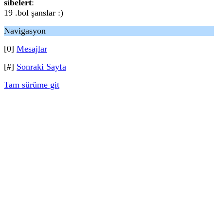
sibelert
:
19 .bol şanslar :)
Navigasyon
[0]
Mesajlar
[#]
Sonraki Sayfa
Tam sürüme git