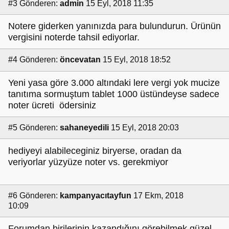
#3
Gönderen:
admin
15 Eyl, 2018 11:35
Notere giderken yanınızda para bulundurun. Ürünün
vergisini noterde tahsil ediyorlar.
#4
Gönderen:
öncevatan
15 Eyl, 2018 18:52
Yeni yasa göre 3.000 altındaki lere vergi yok mucize
tanıtıma sormuştum tablet 1000 üstündeyse sadece
noter ücreti ödersiniz
#5
Gönderen:
sahaneyedili
15 Eyl, 2018 20:03
hediyeyi alabileceginiz biryerse, oradan da
veriyorlar yüzyüze noter vs. gerekmiyor
#6
Gönderen:
kampanyacıtayfun
17 Ekm, 2018
10:09
Forumdan birilerinin kazandığını görebilmek güzel