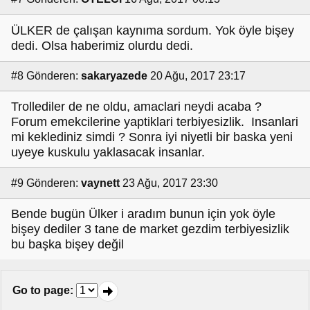
ÜLKER de çalışan kaynıma sordum. Yok öyle bişey
dedi. Olsa haberimiz olurdu dedi.
#8
Gönderen:
sakaryazede
20 Ağu, 2017 23:17
Trollediler de ne oldu, amaclari neydi acaba ?
Forum emekcilerine yaptiklari terbiyesizlik. Insanlari
mi keklediniz simdi ? Sonra iyi niyetli bir baska yeni
uyeye kuskulu yaklasacak insanlar.
#9
Gönderen:
vaynett
23 Ağu, 2017 23:30
Bende bugün Ülker i aradım bunun için yok öyle
bişey dediler 3 tane de market gezdim terbiyesizlik
bu başka bişey değil
Go to page
: