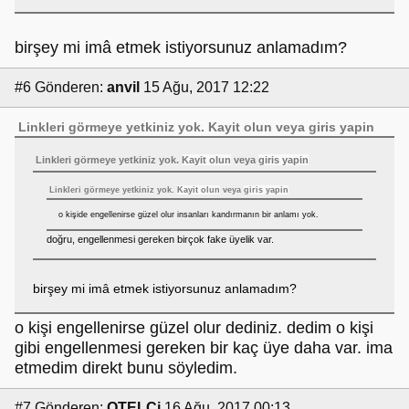
birşey mi imâ etmek istiyorsunuz anlamadım?
#6
Gönderen:
anvil
15 Ağu, 2017 12:22
Linkleri görmeye yetkiniz yok.
Kayit olun
veya
giris yapin
Linkleri görmeye yetkiniz yok.
Kayit olun
veya
giris yapin
Linkleri görmeye yetkiniz yok.
Kayit olun
veya
giris yapin
o kişide engellenirse güzel olur insanları kandırmanın bir anlamı yok.
doğru, engellenmesi gereken birçok fake üyelik var.
birşey mi imâ etmek istiyorsunuz anlamadım?
o kişi engellenirse güzel olur dediniz. dedim o kişi
gibi engellenmesi gereken bir kaç üye daha var. ima
etmedim direkt bunu söyledim.
#7
Gönderen:
OTELCi
16 Ağu, 2017 00:13