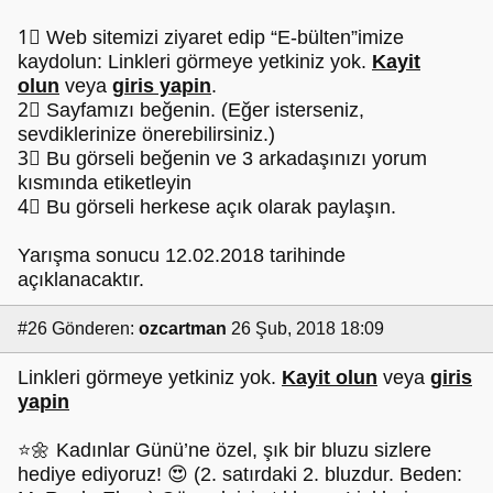
1⃣ Web sitemizi ziyaret edip “E-bülten”imize
kaydolun: Linkleri görmeye yetkiniz yok.
Kayit
olun
veya
giris yapin
.
2⃣ Sayfamızı beğenin. (Eğer isterseniz,
sevdiklerinize önerebilirsiniz.)
3⃣ Bu görseli beğenin ve 3 arkadaşınızı yorum
kısmında etiketleyin
4⃣ Bu görseli herkese açık olarak paylaşın.
Yarışma sonucu 12.02.2018 tarihinde
açıklanacaktır.
#26
Gönderen:
ozcartman
26 Şub, 2018 18:09
Linkleri görmeye yetkiniz yok.
Kayit olun
veya
giris
yapin
⭐🌼 Kadınlar Günü’ne özel, şık bir bluzu sizlere
hediye ediyoruz! 😍 (2. satırdaki 2. bluzdur. Beden: