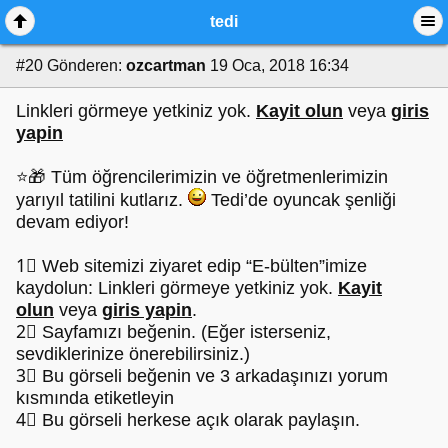
tedi
#20
Gönderen:
ozcartman
19 Oca, 2018 16:34
Linkleri görmeye yetkiniz yok.
Kayit olun
veya
giris
yapin
⭐🎁 Tüm öğrencilerimizin ve öğretmenlerimizin
yarıyıl tatilini kutlarız.
Tedi’de oyuncak şenliği
devam ediyor!
1⃣ Web sitemizi ziyaret edip “E-bülten”imize
kaydolun: Linkleri görmeye yetkiniz yok.
Kayit
olun
veya
giris yapin
.
2⃣ Sayfamızı beğenin. (Eğer isterseniz,
sevdiklerinize önerebilirsiniz.)
3⃣ Bu görseli beğenin ve 3 arkadaşınızı yorum
kısmında etiketleyin
4⃣ Bu görseli herkese açık olarak paylaşın.