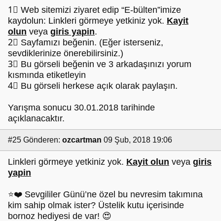
1⃣ Web sitemizi ziyaret edip “E-bülten”imize
kaydolun: Linkleri görmeye yetkiniz yok.
Kayit
olun
veya
giris yapin
.
2⃣ Sayfamızı beğenin. (Eğer isterseniz,
sevdiklerinize önerebilirsiniz.)
3⃣ Bu görseli beğenin ve 3 arkadaşınızı yorum
kısmında etiketleyin
4⃣ Bu görseli herkese açık olarak paylaşın.
Yarışma sonucu 30.01.2018 tarihinde
açıklanacaktır.
#25
Gönderen:
ozcartman
09 Şub, 2018 19:06
Linkleri görmeye yetkiniz yok.
Kayit olun
veya
giris
yapin
⭐❤️️ Sevgililer Günü’ne özel bu nevresim takımına
kim sahip olmak ister? Üstelik kutu içerisinde
bornoz hediyesi de var! 😍