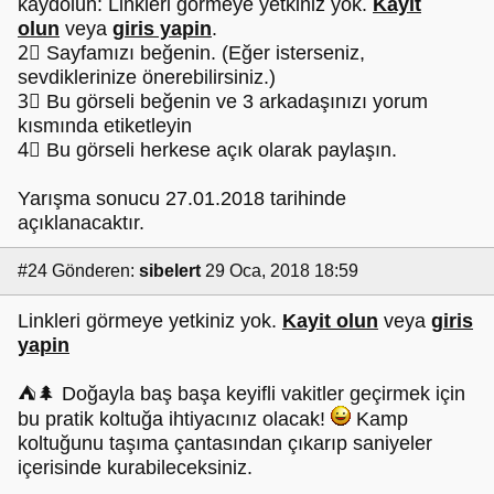
kaydolun: Linkleri görmeye yetkiniz yok.
Kayit
olun
veya
giris yapin
.
2⃣ Sayfamızı beğenin. (Eğer isterseniz,
sevdiklerinize önerebilirsiniz.)
3⃣ Bu görseli beğenin ve 3 arkadaşınızı yorum
kısmında etiketleyin
4⃣ Bu görseli herkese açık olarak paylaşın.
Yarışma sonucu 27.01.2018 tarihinde
açıklanacaktır.
#24
Gönderen:
sibelert
29 Oca, 2018 18:59
Linkleri görmeye yetkiniz yok.
Kayit olun
veya
giris
yapin
⛺️🌲 Doğayla baş başa keyifli vakitler geçirmek için
bu pratik koltuğa ihtiyacınız olacak!
Kamp
koltuğunu taşıma çantasından çıkarıp saniyeler
içerisinde kurabileceksiniz.