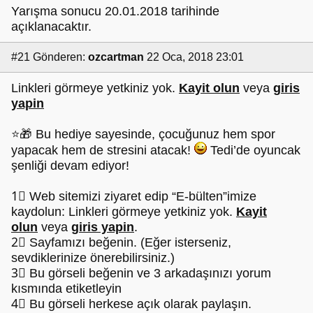
Yarışma sonucu 20.01.2018 tarihinde
açıklanacaktır.
#21
Gönderen:
ozcartman
22 Oca, 2018 23:01
Linkleri görmeye yetkiniz yok.
Kayit olun
veya
giris
yapin
⭐🎁 Bu hediye sayesinde, çocuğunuz hem spor
yapacak hem de stresini atacak!
Tedi’de oyuncak
şenliği devam ediyor!
1⃣ Web sitemizi ziyaret edip “E-bülten”imize
kaydolun: Linkleri görmeye yetkiniz yok.
Kayit
olun
veya
giris yapin
.
2⃣ Sayfamızı beğenin. (Eğer isterseniz,
sevdiklerinize önerebilirsiniz.)
3⃣ Bu görseli beğenin ve 3 arkadaşınızı yorum
kısmında etiketleyin
4⃣ Bu görseli herkese açık olarak paylaşın.