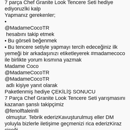
7 parça Chef Granite Look Tencere Seti hediye
ediyoruzİki kalp
Yapmanız gerekenler;
•
@MadameCocoTR
hesabını takip etmek
• Bu görseli beğenmek
• Bu tencere setiyle yapmayı tercih edeceğiniz ilk
yemeği bir arkadaşınızı etiketleyerek #madamecoco
ile birlikte yorum kısmına yazmak
Madame Coco
@MadameCocoTR
@MadameCocoTR
adlı kişiye yanıt olarak
Paketlenmiş hediye ÇEKİLİŞ SONUCU
7 Parça Chef Granite Look Tencere Seti yarışmasını
kazanan şanslı takipçimiz
@fenolftaleinlli
olmuştur. Tebrik ederizKavuşturulmuş eller DM
yoluyla bizlerle iletişime geçmenizi rica ederizKiraz