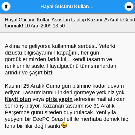
Hayal Gücünü Kullan Asus'tan Laptop Kazan/ 25 Aralık
Hayal Gücünü Kullan Asus'tan Laptop Kazan/ 25 Aralık
Gönd
!sumak!
10 Ara, 2009 13:50
Aklına ne geliyorsa kullanmak serbest. Yeterki
dizüstü bilgisayarının kapağını, her gün
gördüklerimizden farklı kıl... kendi tasarım ve
renklerinle süsle. Hayalgücünü tüm sınırlardan
arındır ve şaşırt bizi!
Katılım 25 Aralık Cuma gün bitimine kadar devam
ediyor. Tasarımlarını Linkleri görmeye yetkiniz yok.
Kayit olun
veya
giris yapin
adresine mail attıktan
sonra iş bitiyor. Kazanan tasarım ise 31 Aralık
Perşembe günü siteden duyurulacak. Yeni yıla
yepyeni bir EeePC Seashell ile merhaba demek hiç
fena bir fikir değil sanki