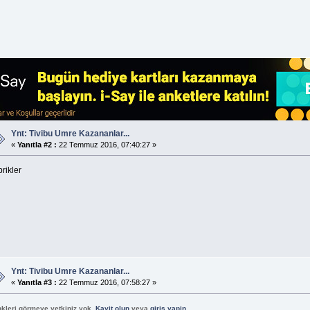
Ynt: Tivibu Umre Kazananlar...
«
Yanıtla #2 :
22 Temmuz 2016, 07:40:27 »
rikler
Ynt: Tivibu Umre Kazananlar...
«
Yanıtla #3 :
22 Temmuz 2016, 07:58:27 »
nkleri görmeye yetkiniz yok.
Kayit olun
veya
giris yapin