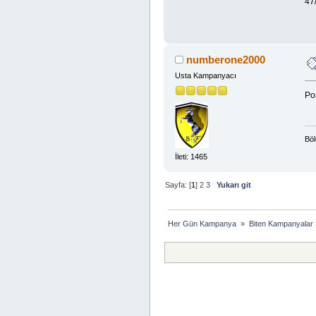
47
numberone2000
Usta Kampanyacı
Pos
Böl
İleti: 1465
Sayfa: [
1
]
2
3
Yukarı git
Her Gün Kampanya 
»
Biten Kampanyalar