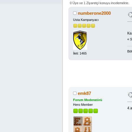
0 Üye ve 1 Ziyaretçi konuyu incelemekte.
numberone2000
Usta Kampanyacı
Kaz
«
S
Böl
İleti: 1465
emk87
Forum Moderatörü
Hero Member
4.a