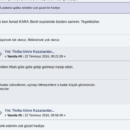
4.asilsiniz galiba tebrikler çok güzel bir hediye
k ben İsmail KARA .Benli soyisimde bizden sanırım. Teşekkürler.
üşürsek tok oluruz, Bölünürsek yok oluruz.
Ynt: Tivibu Umre Kazananlar...
«
Yanıtla #4 :
22 Temmuz 2016, 08:21:09 »
rikler Allah güle güle gidip gelmeyi nasip etsin.
kadar yükselirsen, uçmayı bilmeyenlere o kadar küçük görünürsün.
etzche
Ynt: Tivibu Umre Kazananlar...
«
Yanıtla #5 :
22 Temmuz 2016, 08:56:46 »
brik ederim cok güzel hediye