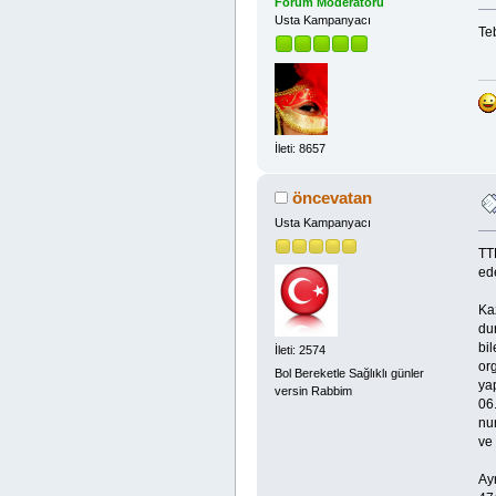
Forum Moderatörü
Usta Kampanyacı
Teb
İleti: 8657
öncevatan
Usta Kampanyacı
TT
ede
Ka
du
bil
İleti: 2574
or
Bol Bereketle Sağlıklı günler
yap
versin Rabbim
06
nu
ve 
Ay