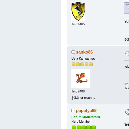
Yo
İleti: 1465
Böl
sanko86
Usta Kampanyacı
teb
Ne 
Ni
İleti: 7408
Şükürler olsun....
papatya89
Forum Moderatörü
Hero Member
Te