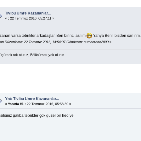
Tivibu Umre Kazananlar...
«
:
22 Temmuz 2016, 05:27:11 »
anan varsa tebrikler arkadaşlar. Ben birinci asilim
Yahya Benli bizden sanırım.
on Düzenleme: 22 Temmuz 2016, 14:54:07 Gönderen: numberone2000
»
üşürsek tok oluruz, Bölünürsek yok oluruz.
Ynt: Tivibu Umre Kazananlar...
«
Yanıtla #1 :
22 Temmuz 2016, 05:58:39 »
silsiniz galiba tebrikler çok güzel bir hediye