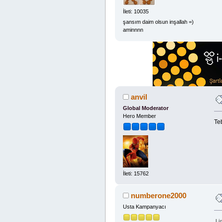
İleti: 10035
şansım daim olsun inşallah =)
aminnnn
anvil
Global Moderator
Hero Member
Teb
İleti: 15762
numberone2000
Usta Kampanyacı
Li