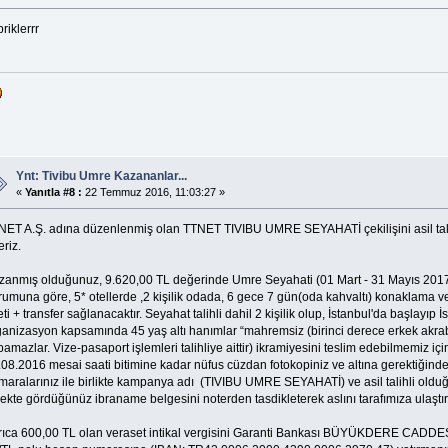
riklerrr
Ynt: Tivibu Umre Kazananlar...
«
Yanıtla #8 :
22 Temmuz 2016, 11:03:27 »
NET A.Ş. adına düzenlenmiş olan TTNET TIVIBU UMRE SEYAHATİ çekilişini asil talih
riz.
zanmış olduğunuz, 9.620,00 TL değerinde Umre Seyahati (01 Mart - 31 Mayıs 2017 ta
rumuna göre, 5* otellerde ,2 kişilik odada, 6 gece 7 gün(oda kahvaltı) konaklama v
eti + transfer sağlanacaktır. Seyahat talihli dahil 2 kişilik olup, İstanbul'da başlayıp İs
ganizasyon kapsamında 45 yaş altı hanımlar “mahremsiz (birinci derece erkek akrab
amazlar. Vize-pasaport işlemleri talihliye aittir) ikramiyesini teslim edebilmemiz içi
.08.2016 mesai saati bitimine kadar nüfus cüzdan fotokopiniz ve altına gerektiğinde
maralarınız ile birlikte kampanya adı (TIVIBU UMRE SEYAHATİ) ve asil talihli oldu
ekte gördüğünüz ibraname belgesini noterden tasdikleterek aslını tarafımıza ulaştır
rıca 600,00 TL olan veraset intikal vergisini Garanti Bankası BÜYÜKDERE CAD