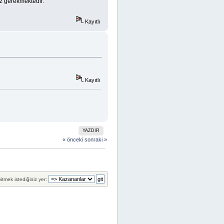
 gerekmektedir.
Kayıtlı
Kayıtlı
YAZDIR
« önceki
sonraki »
itmek istediğiniz yer: