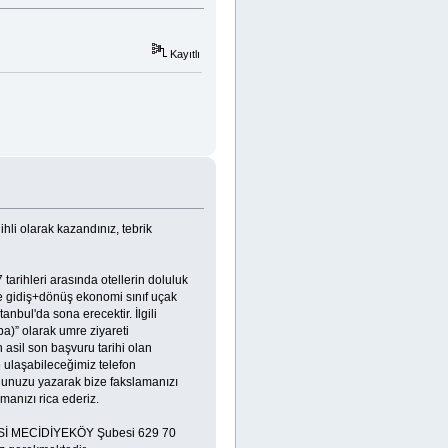
Kayıtlı
li olarak kazandınız, tebrik
rihleri arasında otellerin doluluk
e gidiş+dönüş ekonomi sınıf uçak
tanbul'da sona erecektir. İlgili
a)” olarak umre ziyareti
n asil son başvuru tarihi olan
 ulaşabileceğimiz telefon
ğunuzu yazarak bize fakslamanızı
manızı rica ederiz.
DESİ MECİDİYEKÖY Şubesi 629 70