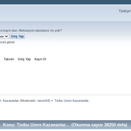
Türkiye
ya
kayıt olun
.
Aktivasyon eposta
nız mı yok?
sini giriniz
m
Takvim
Giriş Yap
Kayıt Ol
»
Kazananlar
(Moderatör:
neron54
) »
Tivibu Umre Kazananlar...
Konu: Tivibu Umre Kazananlar... (Okunma sayısı 38250 defa)