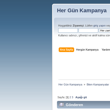
Her Gün Kampanya
Hoşgeldiniz
Ziyaretçi
. Lütfen
giriş yapın
ve
Kullanıcı adınızı, şifrenizi ve aktif kalma süre
Ana Sayfa
Hergün Kampanya
Yardı
Her Gün Kampanya 
»
Biten Kampanyalar
Sayfa: [
1
]
2
3
Aşağı git
Gönderen