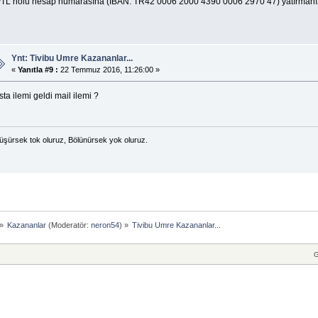
/TL nolu hesap numarasına (IBAN: TR42 0006 2000 4390 0006 2970 47) yatırmanız
Ynt: Tivibu Umre Kazananlar...
«
Yanıtla #9 :
22 Temmuz 2016, 11:26:00 »
ta ilemi geldi mail ilemi ?
üşürsek tok oluruz, Bölünürsek yok oluruz.
»
Kazananlar
(Moderatör:
neron54
) »
Tivibu Umre Kazananlar...
G