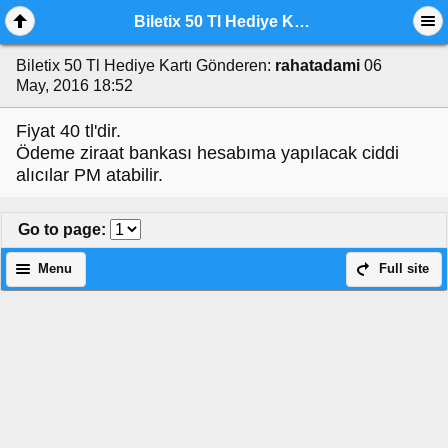
Biletix 50 Tl Hediye Kartı
Biletix 50 Tl Hediye Kartı
Gönderen:
rahatadami
06
May, 2016 18:52
Fiyat 40 tl'dir.
Ödeme ziraat bankası hesabıma yapılacak ciddi
alıcılar PM atabilir.
Go to page
:
Menu
Full site