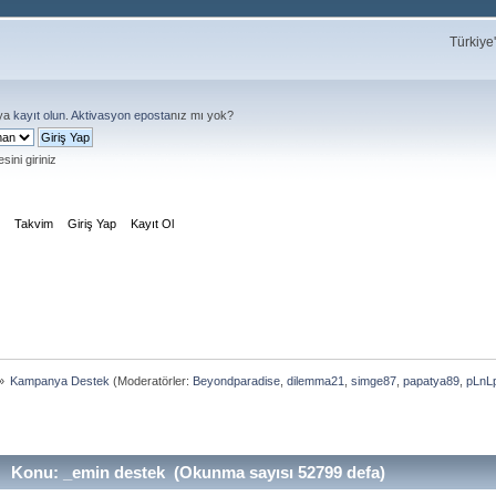
Türkiye
ya
kayıt olun
.
Aktivasyon eposta
nız mı yok?
sini giriniz
m
Takvim
Giriş Yap
Kayıt Ol
»
Kampanya Destek
(Moderatörler:
Beyondparadise
,
dilemma21
,
simge87
,
papatya89
,
pLnL
Konu: _emin destek (Okunma sayısı 52799 defa)