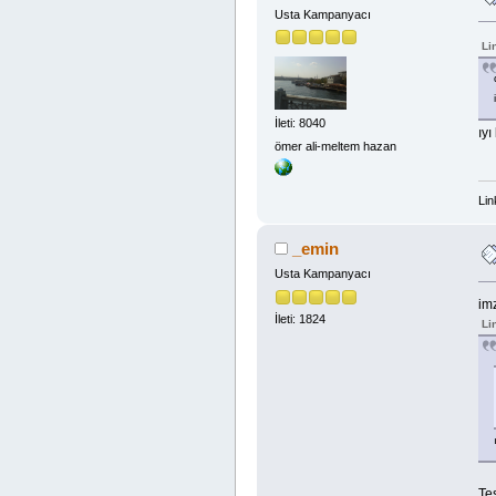
Usta Kampanyacı
Li
İleti: 8040
ıyı
ömer ali-meltem hazan
Lin
_emin
Usta Kampanyacı
im
İleti: 1824
Li
Te