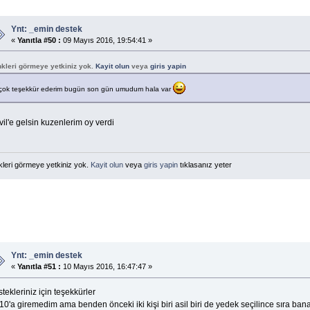
Ynt: _emin destek
«
Yanıtla #50 :
09 Mayıs 2016, 19:54:41 »
nkleri görmeye yetkiniz yok.
Kayit olun
veya
giris yapin
çok teşekkür ederim bugün son gün umudum hala var
il'e gelsin kuzenlerim oy verdi
kleri görmeye yetkiniz yok.
Kayit olun
veya
giris yapin
tıklasanız yeter
Ynt: _emin destek
«
Yanıtla #51 :
10 Mayıs 2016, 16:47:47 »
tekleriniz için teşekkürler
 10'a giremedim ama benden önceki iki kişi biri asil biri de yedek seçilince sıra ba