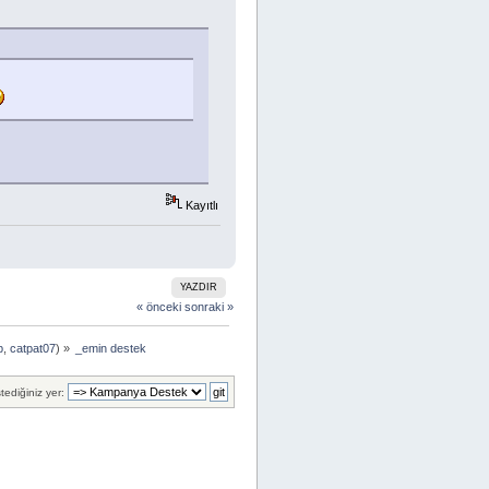
Kayıtlı
YAZDIR
« önceki
sonraki »
p
,
catpat07
) »
_emin destek
tediğiniz yer: