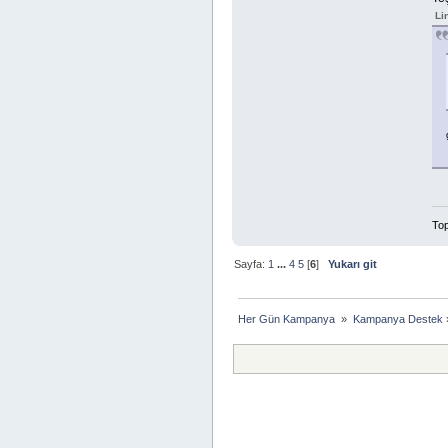
Li
Top
Sayfa:
1
...
4
5
[
6
]
Yukarı git
Her Gün Kampanya 
»
Kampanya Destek