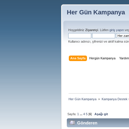
Her Gün Kampanya
Hoşgeldiniz
Ziyaretçi
. Lütfen
giriş yapın
ve
Kullanıcı adınızı, şifrenizi ve aktif kalma süre
Ana Sayfa
Hergün Kampanya
Yardı
Her Gün Kampanya 
»
Kampanya Destek
Sayfa:
1
...
4
5
[
6
]
Aşağı git
Gönderen