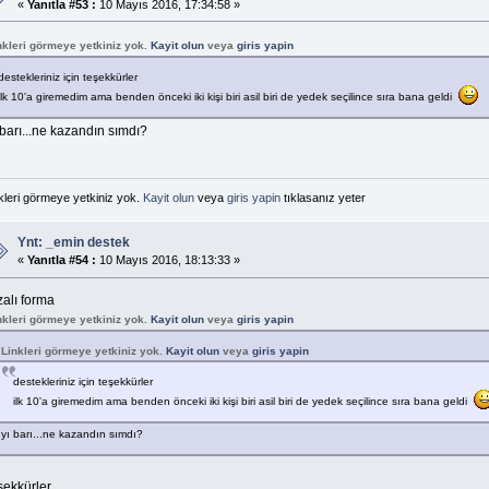
«
Yanıtla #53 :
10 Mayıs 2016, 17:34:58 »
nkleri görmeye yetkiniz yok.
Kayit olun
veya
giris yapin
destekleriniz için teşekkürler
ilk 10'a giremedim ama benden önceki iki kişi biri asil biri de yedek seçilince sıra bana geldi
 barı...ne kazandın sımdı?
kleri görmeye yetkiniz yok.
Kayit olun
veya
giris yapin
tıklasanız yeter
Ynt: _emin destek
«
Yanıtla #54 :
10 Mayıs 2016, 18:13:33 »
zalı forma
nkleri görmeye yetkiniz yok.
Kayit olun
veya
giris yapin
Linkleri görmeye yetkiniz yok.
Kayit olun
veya
giris yapin
destekleriniz için teşekkürler
ilk 10'a giremedim ama benden önceki iki kişi biri asil biri de yedek seçilince sıra bana geldi
ıyı barı...ne kazandın sımdı?
şekkürler