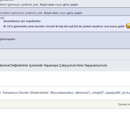
nkleri görmeye yetkiniz yok.
Kayit olun
veya
giris yapin
Linkleri görmeye yetkiniz yok.
Kayit olun
veya
giris yapin
destekleriniz için teşekkürler
ilk 10'a giremedim ama benden önceki iki kişi biri asil biri de yedek seçilince sıra bana geldi
gözünaydın
lumsal Değerlerimiz İçerisinde Yaşamaya Çalışıyorum Ama Yaşayamıyorum
»
Kampanya Destek
(Moderatörler:
Beyondparadise
,
dilemma21
,
simge87
,
papatya89
,
pLnL
Gitmek is