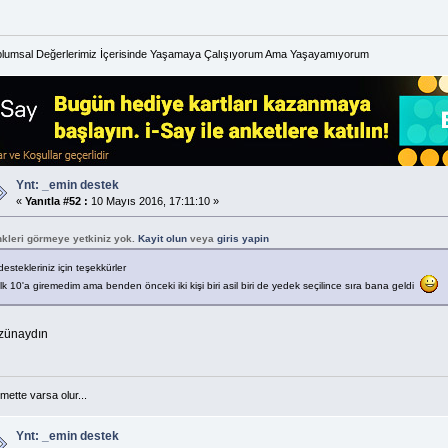
lumsal Değerlerimiz İçerisinde Yaşamaya Çalışıyorum Ama Yaşayamıyorum
Ynt: _emin destek
«
Yanıtla #52 :
10 Mayıs 2016, 17:11:10 »
nkleri görmeye yetkiniz yok.
Kayit olun
veya
giris yapin
destekleriniz için teşekkürler
ilk 10'a giremedim ama benden önceki iki kişi biri asil biri de yedek seçilince sıra bana geldi
zünaydın
mette varsa olur...
Ynt: _emin destek