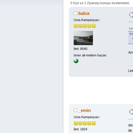
0 Üye ve 1 Ziyaretçi konuyu incelemekte.
balca
Usta Kampanyacı
Li
İleti: 8040
Anv
ömer ali-meltem hazan
Lin
_emin
Usta Kampanyacı
des
İleti: 1824
ilk