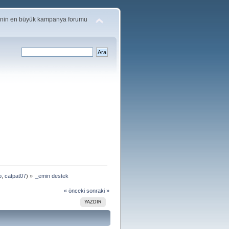
'nin en büyük kampanya forumu
p
,
catpat07
) »
_emin destek
« önceki
sonraki »
YAZDIR