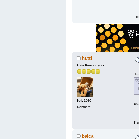
Top
hutti
Usta Kampanyacı
Li
İleti: 1060
gö
Namaste
Kıs
balca