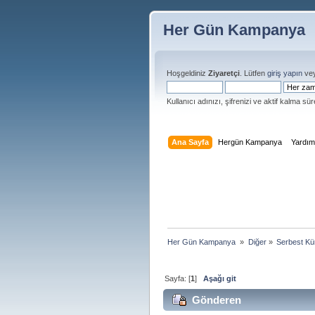
Her Gün Kampanya
Hoşgeldiniz
Ziyaretçi
. Lütfen
giriş yapın
ve
Kullanıcı adınızı, şifrenizi ve aktif kalma süre
Ana Sayfa
Hergün Kampanya
Yardı
Her Gün Kampanya 
»
Diğer
»
Serbest Kü
Sayfa: [
1
]
Aşağı git
Gönderen