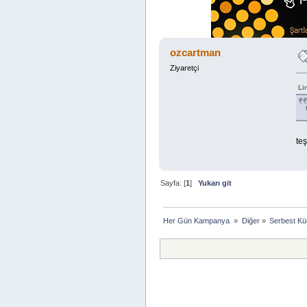
ozcartman
Ziyaretçi
Li
te
Sayfa: [
1
]
Yukarı git
Her Gün Kampanya 
»
Diğer
»
Serbest Kü