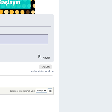
Kayıtlı
YAZDIR
« önceki
sonraki »
Gitmek istediğiniz yer: