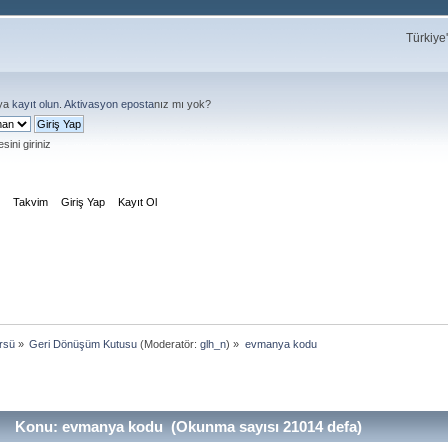
Türkiye
ya
kayıt olun
.
Aktivasyon eposta
nız mı yok?
sini giriniz
m
Takvim
Giriş Yap
Kayıt Ol
rsü
»
Geri Dönüşüm Kutusu
(Moderatör:
glh_n
) »
evmanya kodu 
Konu: evmanya kodu (Okunma sayısı 21014 defa)