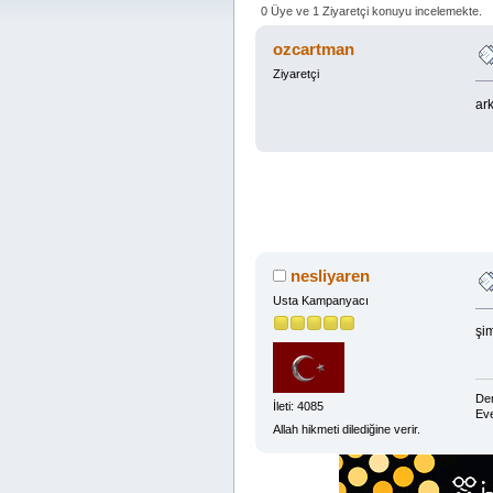
0 Üye ve 1 Ziyaretçi konuyu incelemekte.
ozcartman
Ziyaretçi
ar
nesliyaren
Usta Kampanyacı
şim
Dem
İleti: 4085
Eve
Allah hikmeti dilediğine verir.