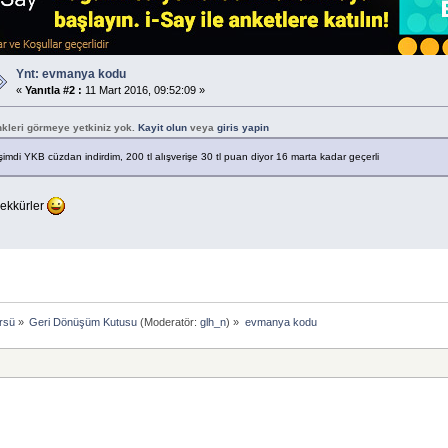
Ynt: evmanya kodu
«
Yanıtla #2 :
11 Mart 2016, 09:52:09 »
nkleri görmeye yetkiniz yok.
Kayit olun
veya
giris yapin
şimdi YKB cüzdan indirdim, 200 tl alışverişe 30 tl puan diyor 16 marta kadar geçerli
şekkürler
rsü
»
Geri Dönüşüm Kutusu
(Moderatör:
glh_n
) »
evmanya kodu 