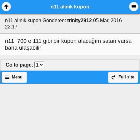
n11 alınık kupon
n11 alınık kupon
Gönderen:
trinity2912
05 Mar, 2016
22:17
n11 700 e 111 gibi bir kupon alacağım satan varsa
bana ulaşabilir
Go to page
:
Menu
Full site