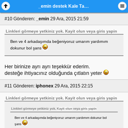
_emin destek Kale Tam Kapsam Güvenlik
#10
Gönderen:
_emin
29 Ara, 2015 21:59
Linkleri görmeye yetkiniz yok.
Kayit olun
veya
giris yapin
Ben ve 4 arkadaşımda beğeniyoruz umarım yardımım
dokunur bol şans
Her birinize ayrı ayrı teşekkür ederim.
desteğe ihtiyacınız olduğunda çıtlatın yeter
#11
Gönderen:
iphonex
29 Ara, 2015 22:15
Linkleri görmeye yetkiniz yok.
Kayit olun
veya
giris yapin
Linkleri görmeye yetkiniz yok.
Kayit olun
veya
giris yapin
Ben ve 4 arkadaşımda beğeniyoruz umarım yardımım dokunur bol
şans