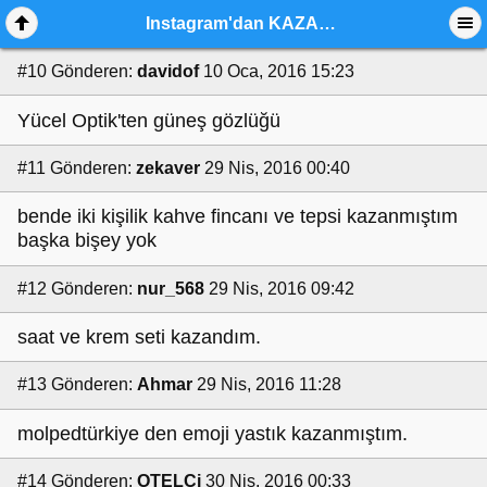
Instagram'dan KAZANDIKLARINIZ
#10
Gönderen:
davidof
10 Oca, 2016 15:23
Yücel Optik'ten güneş gözlüğü
#11
Gönderen:
zekaver
29 Nis, 2016 00:40
bende iki kişilik kahve fincanı ve tepsi kazanmıştım
başka bişey yok
#12
Gönderen:
nur_568
29 Nis, 2016 09:42
saat ve krem seti kazandım.
#13
Gönderen:
Ahmar
29 Nis, 2016 11:28
molpedtürkiye den emoji yastık kazanmıştım.
#14
Gönderen:
OTELCi
30 Nis, 2016 00:33