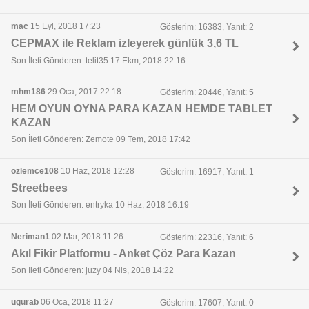
mac
15 Eyl, 2018 17:23
Gösterim: 16383, Yanıt: 2
CEPMAX ile Reklam izleyerek günlük 3,6 TL
Son İleti Gönderen: telit35 17 Ekm, 2018 22:16
mhm186
29 Oca, 2017 22:18
Gösterim: 20446, Yanıt: 5
HEM OYUN OYNA PARA KAZAN HEMDE TABLET
KAZAN
Son İleti Gönderen: Zemote 09 Tem, 2018 17:42
ozlemce108
10 Haz, 2018 12:28
Gösterim: 16917, Yanıt: 1
Streetbees
Son İleti Gönderen: entryka 10 Haz, 2018 16:19
Neriman1
02 Mar, 2018 11:26
Gösterim: 22316, Yanıt: 6
Akıl Fikir Platformu - Anket Çöz Para Kazan
Son İleti Gönderen: juzy 04 Nis, 2018 14:22
ugurab
06 Oca, 2018 11:27
Gösterim: 17607, Yanıt: 0