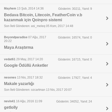
Mayhem
13 Şub, 2014 14:36
Gösterim: 30211, Yanıt: 9
Bedava Bitcoin, Litecoin, FeatherCoin v.b
kazanmak için Qoinpro sistemi
Son İleti Gönderen: asi_meleq 05 Ksm, 2017 14:48
Beyondparadise
07 Ağu, 2017
Gösterim: 16574, Yanıt: 0
20:22
Maya Araştırma
vedat61
29 May, 2017 14:20
Gösterim: 16715, Yanıt: 0
Google Ödüllü Anketler
nesenes
13 Nis, 2017 18:32
Gösterim: 17927, Yanıt: 4
Makale yazarlığı
Son İleti Gönderen: ozcartman 13 Nis, 2017 20:07
nevin41
16 Ağu, 2016 11:09
Gösterim: 34052, Yanıt: 24
getlolly