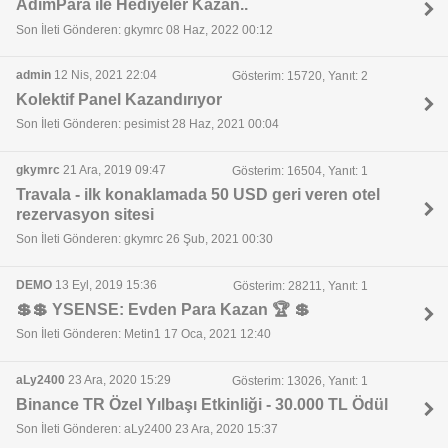
AdımPara ile Hediyeler Kazan..
Son İleti Gönderen: gkymrc 08 Haz, 2022 00:12
admin
12 Nis, 2021 22:04
Gösterim: 15720, Yanıt: 2
Kolektif Panel Kazandırıyor
Son İleti Gönderen: pesimist 28 Haz, 2021 00:04
gkymrc
21 Ara, 2019 09:47
Gösterim: 16504, Yanıt: 1
Travala - ilk konaklamada 50 USD geri veren otel
rezervasyon sitesi
Son İleti Gönderen: gkymrc 26 Şub, 2021 00:30
DEMO
13 Eyl, 2019 15:36
Gösterim: 28211, Yanıt: 1
💲💲 YSENSE: Evden Para Kazan 🏆 💲
Son İleti Gönderen: Metin1 17 Oca, 2021 12:40
aLy2400
23 Ara, 2020 15:29
Gösterim: 13026, Yanıt: 1
Binance TR Özel Yılbaşı Etkinliği - 30.000 TL Ödül
Son İleti Gönderen: aLy2400 23 Ara, 2020 15:37