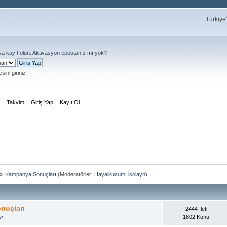
Türkiye
ya
kayıt olun
.
Aktivasyon eposta
nız mı yok?
sini giriniz
m
Takvim
Giriş Yap
Kayıt Ol
»
Kampanya Sonuçları
(Moderatörler:
Hayalkuzum
,
isolayn
)
nuçları
2444 İleti
yn
1802 Konu