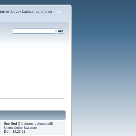
'nin en büyük kampanya forumu
Son İleti
Gönderen:
sahaneyedili
kingevaletleri kazanan
Dün
, 19:25:51