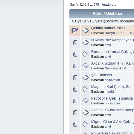
Sayfa: [
1
]
2
3
...
275
Aşağı git
Konu
/
Başlatan
0 Üye ve 91 Ziyaretçi bölümü incelem
Çekiliş sonucu istek
Başlatan
isolayn
«
1
2
3
...
38
N Kolay Yaz Kampanyası Ç
Başlatan
anvil
Rossmann Loreal Çekiliş 
Başlatan
anvil
Akbank Juzdan 4. Yıl Kamp
Başlatan
NumismatikTV
Şok Unilever
Başlatan
öncevatan
Magnum Kart Çekiliş Sonu
Başlatan
mach1
Petrol ofisi Çekiliş sonuçu
Başlatan
öncevatan
Akbank KK harcama kampan
Başlatan
anvil
Migros Clear & Axe Çekili
Başlatan
anvil
Powerapp Çekiliş Sonucu