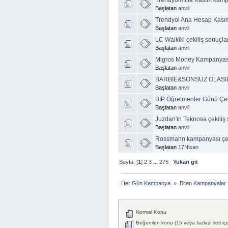
Trendyolmilla Kasım kampa
Başlatan
anvil
Trendyol Ana Hesap Kasım
Başlatan
anvil
LC Waikiki çekiliş sonuçlar
Başlatan
anvil
Migros Money Kampanyası 
Başlatan
anvil
BARBİE&SONSUZ OLASI
Başlatan
anvil
BİP Öğretmenler Günü Çeki
Başlatan
anvil
Juzdan'ın Teknosa çekiliş 
Başlatan
anvil
Rossmann kampanyası çeki
Başlatan
17Nisan
Sayfa: [
1
]
2
3
...
275
Yukarı git
Her Gün Kampanya 
»
Biten Kampanyalar
Normal Konu
Beğenilen konu (15 veya fazlası ileti iç