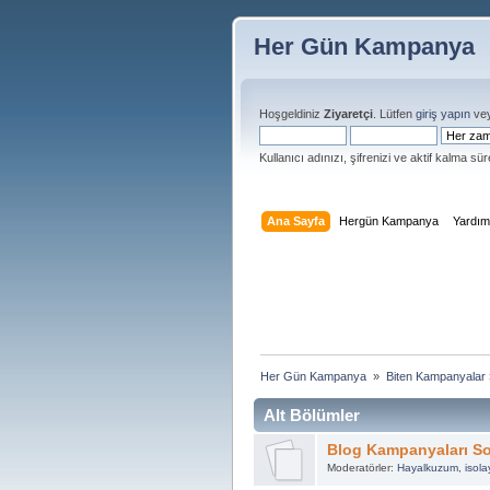
Her Gün Kampanya
Hoşgeldiniz
Ziyaretçi
. Lütfen
giriş yapın
ve
Kullanıcı adınızı, şifrenizi ve aktif kalma süre
Ana Sayfa
Hergün Kampanya
Yardı
Her Gün Kampanya 
»
Biten Kampanyalar
Alt Bölümler
Blog Kampanyaları So
Moderatörler:
Hayalkuzum
,
isola