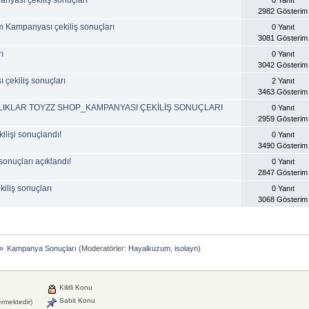
nyası çekiliş sonuçları
0 Yanıt
2982 Gösterim
 Kampanyası çekiliş sonuçları
0 Yanıt
3081 Gösterim
ı
0 Yanıt
3042 Gösterim
çekiliş sonuçları
2 Yanıt
3463 Gösterim
LIKLAR TOYZZ SHOP_KAMPANYASI ÇEKİLİŞ SONUÇLARI
0 Yanıt
2959 Gösterim
lişi sonuçlandı!
0 Yanıt
3490 Gösterim
sonuçları açıklandı!
0 Yanıt
2847 Gösterim
liş sonuçları
0 Yanıt
3068 Gösterim
»
Kampanya Sonuçları
(Moderatörler:
Hayalkuzum
,
isolayn
)
Kilitli Konu
Sabit Konu
ermektedir)