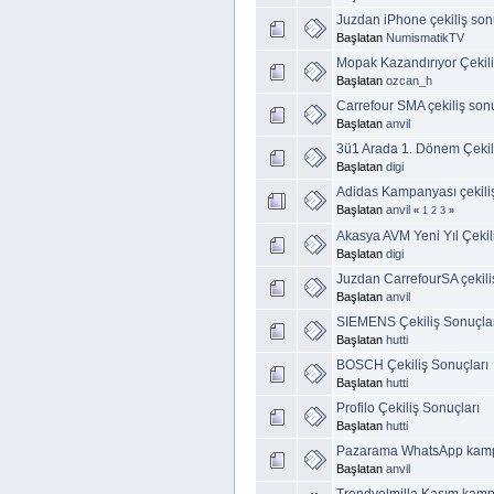
Juzdan iPhone çekiliş son
Başlatan
NumismatikTV
Mopak Kazandırıyor Çekil
Başlatan
ozcan_h
Carrefour SMA çekiliş sonu
Başlatan
anvil
3ü1 Arada 1. Dönem Çekil
Başlatan
digi
Adidas Kampanyası çekiliş
Başlatan
anvil
«
1
2
3
»
Akasya AVM Yeni Yıl Çekili
Başlatan
digi
Juzdan CarrefourSA çekili
Başlatan
anvil
SIEMENS Çekiliş Sonuçla
Başlatan
hutti
BOSCH Çekiliş Sonuçları
Başlatan
hutti
Profilo Çekiliş Sonuçları
Başlatan
hutti
Pazarama WhatsApp kampan
Başlatan
anvil