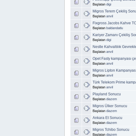
Başlatan
digi
Migros Terem Çekiliş Sonu
Başlatan
anvil
Fixgross Jacobs Kahve T
Başlatan
baldandatlu
Kariyer Zamanı Çekiliş So
Başlatan
digi
Nestle Kahvaltılık Gevrekle
Başlatan
anvil
Opet Fasty kampanyası çek
Başlatan
anvil
Migros Lipton Kampanyası 
Başlatan
anvil
Türk Telekom Prime kampan
Başlatan
anvil
Playland Sonucu
Başlatan
diazem
Migros Ülker Sonucu
Başlatan
diazem
Ankara Et Sonucu
Başlatan
diazem
Migros Tchibo Sonucu
Başlatan
diazem