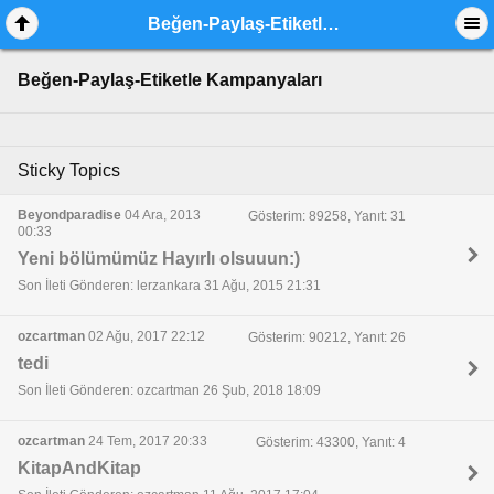
Beğen-Paylaş-Etiketle Kampanyaları
Beğen-Paylaş-Etiketle Kampanyaları
Sticky Topics
Beyondparadise
04 Ara, 2013
Gösterim: 89258, Yanıt: 31
00:33
Yeni bölümümüz Hayırlı olsuuun:)
Son İleti Gönderen: lerzankara 31 Ağu, 2015 21:31
ozcartman
02 Ağu, 2017 22:12
Gösterim: 90212, Yanıt: 26
tedi
Son İleti Gönderen: ozcartman 26 Şub, 2018 18:09
ozcartman
24 Tem, 2017 20:33
Gösterim: 43300, Yanıt: 4
KitapAndKitap