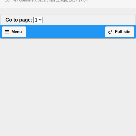
Son İleti Gönderen: ozcartman 11 Ağu, 2017 17:04
Go to page
:
Menu
Full site