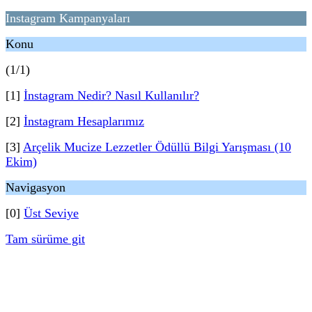
Instagram Kampanyaları
Konu
(1/1)
[1]
İnstagram Nedir? Nasıl Kullanılır?
[2]
İnstagram Hesaplarımız
[3]
Arçelik Mucize Lezzetler Ödüllü Bilgi Yarışması (10
Ekim)
Navigasyon
[0]
Üst Seviye
Tam sürüme git