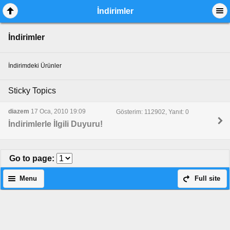
İndirimler
İndirimler
İndirimdeki Ürünler
Sticky Topics
diazem
17 Oca, 2010 19:09
Gösterim: 112902, Yanıt: 0
İndirimlerle İlgili Duyuru!
Go to page
:
Menu
Full site