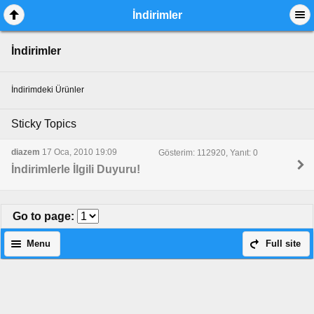
İndirimler
İndirimler
İndirimdeki Ürünler
Sticky Topics
diazem
17 Oca, 2010 19:09
Gösterim: 112920, Yanıt: 0
İndirimlerle İlgili Duyuru!
Go to page
:
Menu
Full site