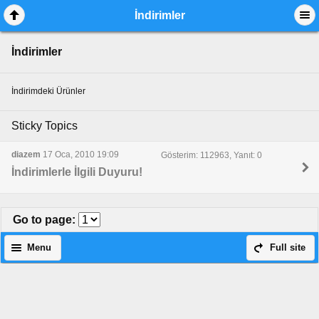
İndirimler
İndirimler
İndirimdeki Ürünler
Sticky Topics
diazem
17 Oca, 2010 19:09
Gösterim: 112963, Yanıt: 0
İndirimlerle İlgili Duyuru!
Go to page
:
Menu
Full site