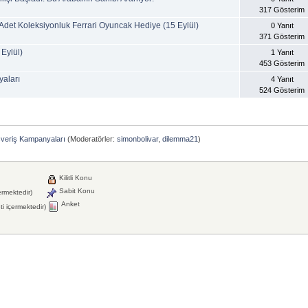
317 Gösterim
 Adet Koleksiyonluk Ferrari Oyuncak Hediye (15 Eylül)
0 Yanıt
371 Gösterim
 Eylül)
1 Yanıt
453 Gösterim
yaları
4 Yanıt
524 Gösterim
şveriş Kampanyaları
(Moderatörler:
simonbolivar
,
dilemma21
)
Kilitli Konu
Sabit Konu
ermektedir)
Anket
i içermektedir)