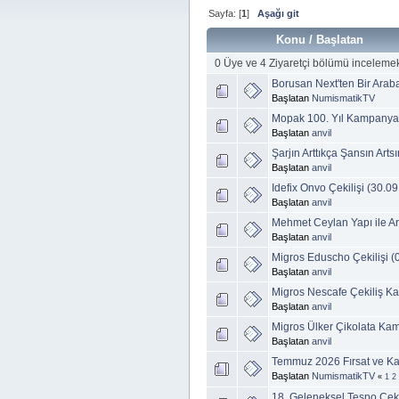
Sayfa: [
1
]
Aşağı git
Konu
/
Başlatan
0 Üye ve 4 Ziyaretçi bölümü incelemek
Borusan Next'ten Bir Arab
Başlatan
NumismatikTV
Mopak 100. Yıl Kampanyas
Başlatan
anvil
Şarjın Arttıkça Şansın Arts
Başlatan
anvil
Idefix Onvo Çekilişi (30.0
Başlatan
anvil
Mehmet Ceylan Yapı ile Ar
Başlatan
anvil
Migros Eduscho Çekilişi (
Başlatan
anvil
Migros Nescafe Çekiliş K
Başlatan
anvil
Migros Ülker Çikolata Ka
Başlatan
anvil
Temmuz 2026 Fırsat ve K
Başlatan
NumismatikTV
«
1
2
18. Geleneksel Tespo Çekil