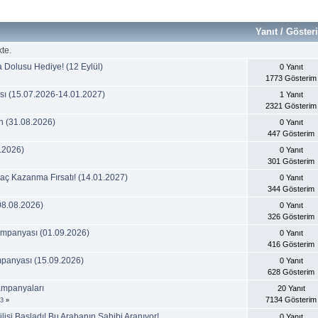
Yanıt
/
Göster
te.
a Dolusu Hediye! (12 Eylül)
0 Yanıt
1773 Gösterim
ı (15.07.2026-14.01.2027)
1 Yanıt
2321 Gösterim
ın (31.08.2026)
0 Yanıt
447 Gösterim
9.2026)
0 Yanıt
301 Gösterim
aç Kazanma Fırsatı! (14.01.2027)
0 Yanıt
344 Gösterim
08.08.2026)
0 Yanıt
326 Gösterim
ampanyası (01.09.2026)
0 Yanıt
416 Gösterim
mpanyası (15.09.2026)
0 Yanıt
628 Gösterim
ampanyaları
20 Yanıt
7134 Gösterim
3
»
işi Başladı! Bu Arabanın Sahibi Aranıyor!
0 Yanıt