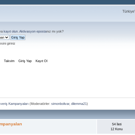
Türkiye
ya
kayıt olun
.
Aktivasyon eposta
nız mı yok?
sini giriniz
m
Takvim
Giriş Yap
Kayıt Ol
şveriş Kampanyaları
(Moderatörler:
simonbolivar
,
dilemma21
)
mpanyaları
54 İleti
12 Konu