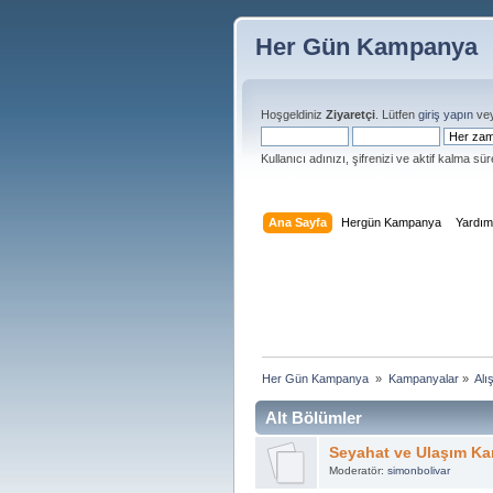
Her Gün Kampanya
Hoşgeldiniz
Ziyaretçi
. Lütfen
giriş yapın
ve
Kullanıcı adınızı, şifrenizi ve aktif kalma süre
Ana Sayfa
Hergün Kampanya
Yardı
Her Gün Kampanya 
»
Kampanyalar
»
Alı
Alt Bölümler
Seyahat ve Ulaşım Ka
Moderatör:
simonbolivar