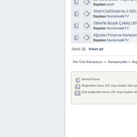
Başlatan
anvil
Shell ClubSmart ile 2.000
Başlatan
NumismatikTV
Obilet'te Büyük Çekiliş (30
Başlatan
NumismatikTV
Ağustos Fırsat ve Kampan
Başlatan
NumismatikTV
Sayfa: [
1
]
Yukarı git
Her Gün Kampanya 
»
Kampanyalar
»
Alı
Normal Konu
Beğenilen konu (15 veya fazlası ileti iç
Çok beğenilen konu (25 veya fazlası ilet