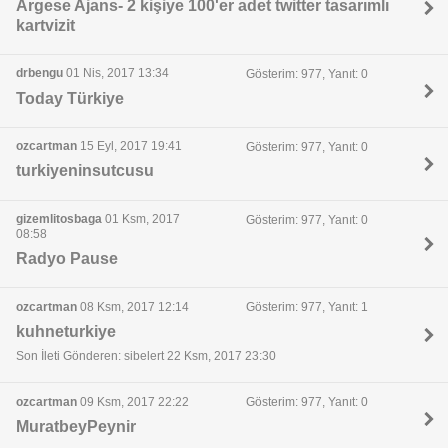
Argese Ajans- 2 kişiye 100'er adet twitter tasarımlı
kartvizit
drbengu
01 Nis, 2017 13:34
Gösterim: 977, Yanıt: 0
Today Türkiye
ozcartman
15 Eyl, 2017 19:41
Gösterim: 977, Yanıt: 0
turkiyeninsutcusu
gizemlitosbaga
01 Ksm, 2017
Gösterim: 977, Yanıt: 0
08:58
Radyo Pause
ozcartman
08 Ksm, 2017 12:14
Gösterim: 977, Yanıt: 1
kuhneturkiye
Son İleti Gönderen: sibelert 22 Ksm, 2017 23:30
ozcartman
09 Ksm, 2017 22:22
Gösterim: 977, Yanıt: 0
MuratbeyPeynir