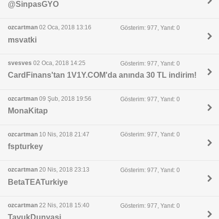
@SinpasGYO
ozcartman
02 Oca, 2018 13:16
Gösterim: 977, Yanıt: 0
msvatki
svesves
02 Oca, 2018 14:25
Gösterim: 977, Yanıt: 0
CardFinans'tan 1V1Y.COM'da anında 30 TL indirim!
ozcartman
09 Şub, 2018 19:56
Gösterim: 977, Yanıt: 0
MonaKitap
ozcartman
10 Nis, 2018 21:47
Gösterim: 977, Yanıt: 0
fspturkey
ozcartman
20 Nis, 2018 23:13
Gösterim: 977, Yanıt: 0
BetaTEATurkiye
ozcartman
22 Nis, 2018 15:40
Gösterim: 977, Yanıt: 0
TavukDunyasi