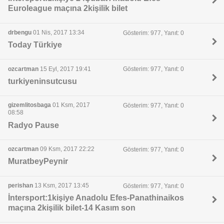
Euroleague maçına 2kişilik bilet
drbengu
01 Nis, 2017 13:34
Gösterim: 977, Yanıt: 0
Today Türkiye
ozcartman
15 Eyl, 2017 19:41
Gösterim: 977, Yanıt: 0
turkiyeninsutcusu
gizemlitosbaga
01 Ksm, 2017
Gösterim: 977, Yanıt: 0
08:58
Radyo Pause
ozcartman
09 Ksm, 2017 22:22
Gösterim: 977, Yanıt: 0
MuratbeyPeynir
perishan
13 Ksm, 2017 13:45
Gösterim: 977, Yanıt: 0
İntersport:1kişiye Anadolu Efes-Panathinaikos
maçına 2kişilik bilet-14 Kasım son