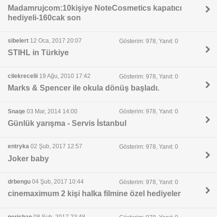
Madamrujcom:10kişiye NoteCosmetics kapatıcı
hediyeli-160cak son
sibelert
12 Oca, 2017 20:07
Gösterim: 978, Yanıt: 0
STIHL in Türkiye
cilekrecelii
19 Ağu, 2010 17:42
Gösterim: 978, Yanıt: 0
Marks & Spencer ile okula dönüş başladı.
Snaqe
03 Mar, 2014 14:00
Gösterim: 978, Yanıt: 0
Günlük yarışma - Servis İstanbul
entryka
02 Şub, 2017 12:57
Gösterim: 978, Yanıt: 0
Joker baby
drbengu
04 Şub, 2017 10:44
Gösterim: 978, Yanıt: 0
cinemaximum 2 kişi halka filmine özel hediyeler
perishan
08 Şub, 2017 23:48