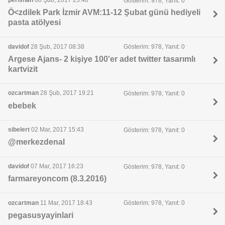
Gösterim: 978, Yanıt: 0
Ö<zdilek Park İzmir AVM:11-12 Şubat günü hediyeli
pasta atölyesi
davidof
28 Şub, 2017 08:38
Gösterim: 978, Yanıt: 0
Argese Ajans- 2 kişiye 100'er adet twitter tasarımlı
kartvizit
ozcartman
28 Şub, 2017 19:21
Gösterim: 978, Yanıt: 0
ebebek
sibelert
02 Mar, 2017 15:43
Gösterim: 978, Yanıt: 0
@merkezdenal
davidof
07 Mar, 2017 16:23
Gösterim: 978, Yanıt: 0
farmareyoncom (8.3.2016)
ozcartman
11 Mar, 2017 18:43
Gösterim: 978, Yanıt: 0
pegasusyayinlari