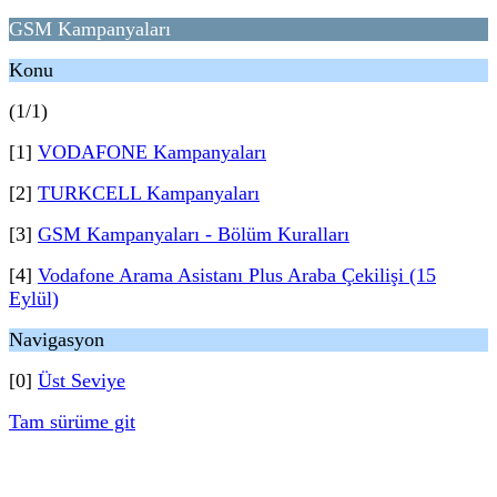
GSM Kampanyaları
Konu
(1/1)
[1]
VODAFONE Kampanyaları
[2]
TURKCELL Kampanyaları
[3]
GSM Kampanyaları - Bölüm Kuralları
[4]
Vodafone Arama Asistanı Plus Araba Çekilişi (15
Eylül)
Navigasyon
[0]
Üst Seviye
Tam sürüme git