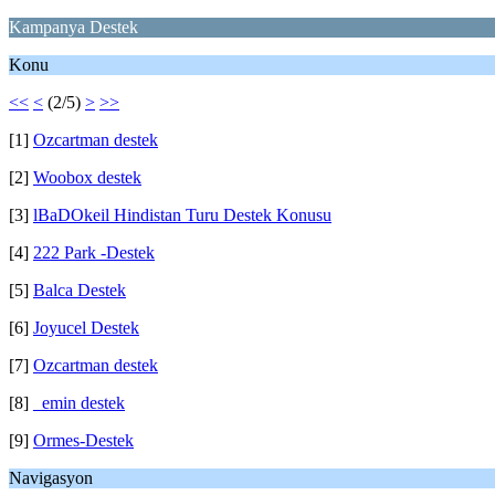
Kampanya Destek
Konu
<<
<
(2/5)
>
>>
[1]
Ozcartman destek
[2]
Woobox destek
[3]
lBaDOkeil Hindistan Turu Destek Konusu
[4]
222 Park -Destek
[5]
Balca Destek
[6]
Joyucel Destek
[7]
Ozcartman destek
[8]
_emin destek
[9]
Ormes-Destek
Navigasyon