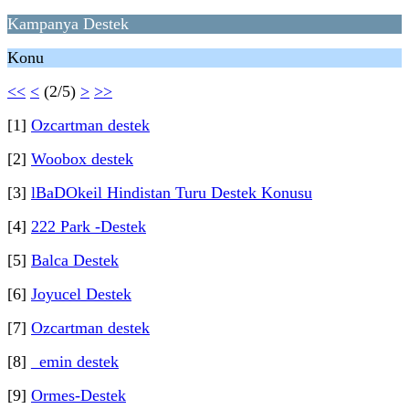
Kampanya Destek
Konu
<<
<
(2/5)
>
>>
[1]
Ozcartman destek
[2]
Woobox destek
[3]
lBaDOkeil Hindistan Turu Destek Konusu
[4]
222 Park -Destek
[5]
Balca Destek
[6]
Joyucel Destek
[7]
Ozcartman destek
[8]
_emin destek
[9]
Ormes-Destek