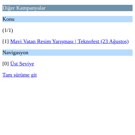
Diğer Kampanyalar
Konu
(1/1)
[1]
Mavi Vatan Resim Yarışması | Teknofest (23 Ağustos)
Navigasyon
[0]
Üst Seviye
Tam sürüme git