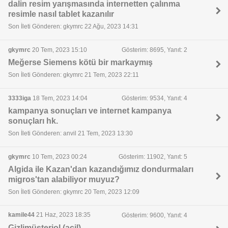
dalin resim yarışmasında internetten çalınma
resimle nasıl tablet kazanılır
Son İleti Gönderen: gkymrc 22 Ağu, 2023 14:31
gkymrc
20 Tem, 2023 15:10
Gösterim: 8695, Yanıt: 2
Meğerse Siemens kötü bir markaymış
Son İleti Gönderen: gkymrc 21 Tem, 2023 22:11
3333iga
18 Tem, 2023 14:04
Gösterim: 9534, Yanıt: 4
kampanya sonuçları ve internet kampanya
sonuçları hk.
Son İleti Gönderen: anvil 21 Tem, 2023 13:30
gkymrc
10 Tem, 2023 00:24
Gösterim: 11902, Yanıt: 5
Algida ile Kazan'dan kazandığımız dondurmaları
migros'tan alabiliyor muyuz?
Son İleti Gönderen: gkymrc 20 Tem, 2023 12:09
kamile44
21 Haz, 2023 18:35
Gösterim: 9600, Yanıt: 4
Gizlimüşteriol (acil)