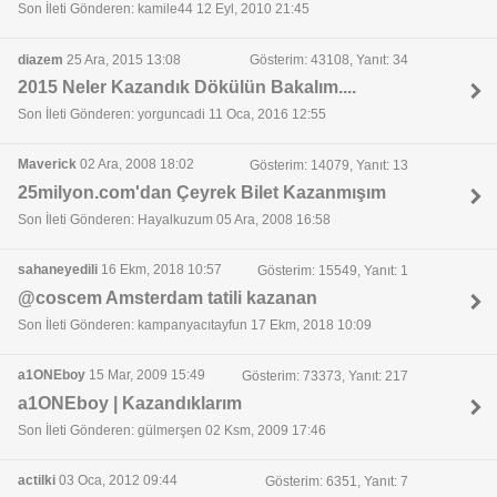
Son İleti Gönderen: kamile44 12 Eyl, 2010 21:45
diazem
25 Ara, 2015 13:08
Gösterim: 43108, Yanıt: 34
2015 Neler Kazandık Dökülün Bakalım....
Son İleti Gönderen: yorguncadi 11 Oca, 2016 12:55
Maverick
02 Ara, 2008 18:02
Gösterim: 14079, Yanıt: 13
25milyon.com'dan Çeyrek Bilet Kazanmışım
Son İleti Gönderen: Hayalkuzum 05 Ara, 2008 16:58
sahaneyedili
16 Ekm, 2018 10:57
Gösterim: 15549, Yanıt: 1
@coscem Amsterdam tatili kazanan
Son İleti Gönderen: kampanyacıtayfun 17 Ekm, 2018 10:09
a1ONEboy
15 Mar, 2009 15:49
Gösterim: 73373, Yanıt: 217
a1ONEboy | Kazandıklarım
Son İleti Gönderen: gülmerşen 02 Ksm, 2009 17:46
actilki
03 Oca, 2012 09:44
Gösterim: 6351, Yanıt: 7