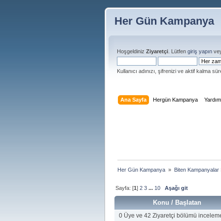
Her Gün Kampanya
Hoşgeldiniz
Ziyaretçi
. Lütfen
giriş yapın
ve
Kullanıcı adınızı, şifrenizi ve aktif kalma süre
Ana Sayfa
Hergün Kampanya
Yardı
Her Gün Kampanya 
»
Biten Kampanyalar
Sayfa: [
1
]
2
3
...
10
Aşağı git
Konu
/
Başlatan
0 Üye ve 42 Ziyaretçi bölümü incelem