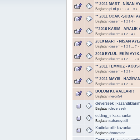
** 2011 MART - NİSAN A
Başlatan
pLnLp
«
1
2
3
...
5
»
** 2011 OCAK -ŞUBAT A
Başlatan
diazem
«
1
2
3
4
»
**2010 KASIM - ARALIK
Başlatan
diazem
«
1
2
3
4
»
2010 MART - NİSAN AY
Başlatan
diazem
«
1
2
3
...
7
»
2010 EYLÜL- EKİM AYI 
Başlatan
diazem
«
1
2
3
...
7
»
** 2011 TEMMUZ - AĞUS
Başlatan
diazem
«
1
2
3
»
** 2011 MAYIS - HAZİRA
Başlatan
diazem
«
1
2
3
»
BÖLÜM KURALLARI !!
Başlatan
neron54
cleverzeek | kazandıkları
Başlatan
cleverzeek
edding_tr kazananlar
Başlatan
sahaneyedili
Kadinlarbilir kazanlar
Başlatan
öncevatan
Erşan et 65 yaş üstü hed