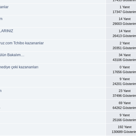
nanlar
1 Yanıt
17347 Gösteri
ım
14 Yanıt
29003 Gösteri
LARINIZ
14 Yanıt
26413 Gösteri
oruz.com Tchibo kazananlar
2 Yanıt
20351 Gösteri
ün Bakalım....
34 Yanıt
43106 Gösteri
hediye çeki kazananları
0 Yanıt
17656 Gösteri
9 Yanıt
24201 Gösteri
m
23 Yanıt
37496 Gösteri
69 Yanıt
64262 Gösteri
»
9 Yanıt
25166 Gösteri
192 Yanıt
130689 Gösteri