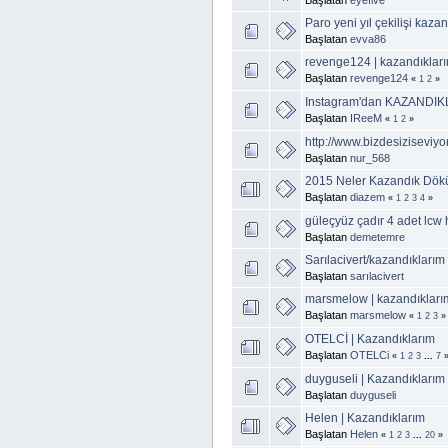
Paro yeni yıl çekilişi kaza
Başlatan
evva86
revenge124 | kazandıklar
Başlatan
revenge124
«
1
2
»
Instagram'dan KAZANDIK
Başlatan
IReeM
«
1
2
»
http://www.bizdesiziseviy
Başlatan
nur_568
2015 Neler Kazandık Dökül
Başlatan
diazem
«
1
2
3
4
»
güleçyüz çadır 4 adet lcw 
Başlatan
demetemre
Sarılacivert/kazandıklarım
Başlatan
sarılacivert
marsmelow | kazandıkları
Başlatan
marsmelow
«
1
2
3
»
OTELCİ | Kazandıklarım
Başlatan
OTELCi
«
1
2
3
...
7
duyguseli | Kazandıklarım
Başlatan
duyguseli
Helen | Kazandıklarım
Başlatan
Helen
«
1
2
3
...
20
»