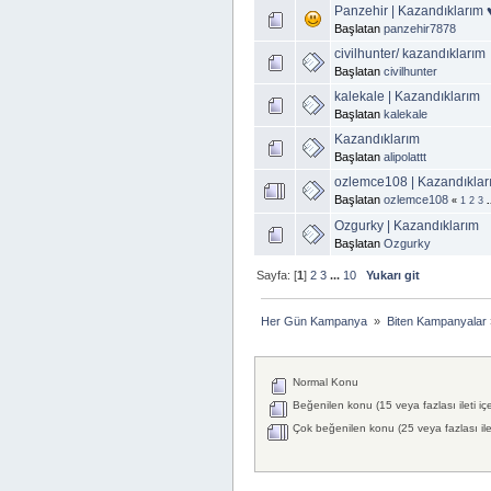
Panzehir | Kazandıklarım 
Başlatan
panzehir7878
civilhunter/ kazandıklarım
Başlatan
civilhunter
kalekale | Kazandıklarım
Başlatan
kalekale
Kazandıklarım
Başlatan
alipolattt
ozlemce108 | Kazandıklar
Başlatan
ozlemce108
«
1
2
3
.
Ozgurky | Kazandıklarım
Başlatan
Ozgurky
Sayfa: [
1
]
2
3
...
10
Yukarı git
Her Gün Kampanya 
»
Biten Kampanyalar
Normal Konu
Beğenilen konu (15 veya fazlası ileti iç
Çok beğenilen konu (25 veya fazlası ilet