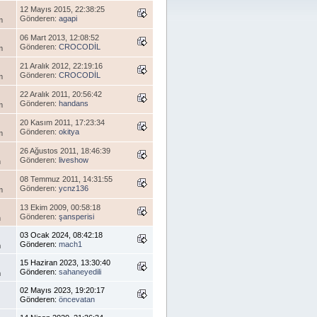
12 Mayıs 2015, 22:38:25
Gönderen:
agapi
m
06 Mart 2013, 12:08:52
Gönderen:
CROCODİL
m
21 Aralık 2012, 22:19:16
Gönderen:
CROCODİL
m
22 Aralık 2011, 20:56:42
Gönderen:
handans
m
20 Kasım 2011, 17:23:34
Gönderen:
okitya
m
26 Ağustos 2011, 18:46:39
Gönderen:
liveshow
m
08 Temmuz 2011, 14:31:55
Gönderen:
ycnz136
m
13 Ekim 2009, 00:58:18
Gönderen:
şansperisi
m
03 Ocak 2024, 08:42:18
Gönderen:
mach1
m
15 Haziran 2023, 13:30:40
Gönderen:
sahaneyedili
m
02 Mayıs 2023, 19:20:17
Gönderen:
öncevatan