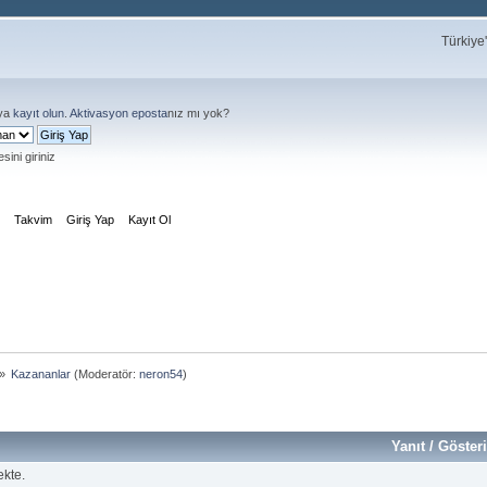
Türkiye
ya
kayıt olun
.
Aktivasyon eposta
nız mı yok?
sini giriniz
m
Takvim
Giriş Yap
Kayıt Ol
»
Kazananlar
(Moderatör:
neron54
)
Yanıt
/
Göster
ekte.