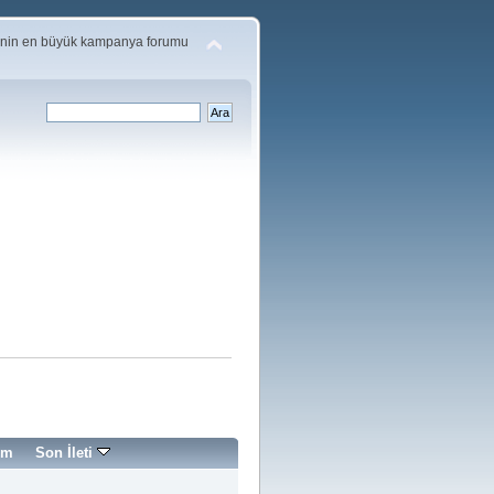
'nin en büyük kampanya forumu
im
Son İleti