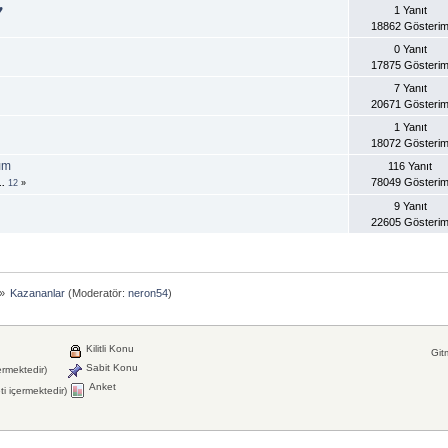
♥
1 Yanıt
18862 Gösteri
0 Yanıt
17875 Gösteri
7 Yanıt
20671 Gösteri
1 Yanıt
18072 Gösteri
ım
116 Yanıt
78049 Gösteri
..
12
»
9 Yanıt
22605 Gösteri
»
Kazananlar
(Moderatör:
neron54
)
Kilitli Konu
Git
Sabit Konu
ermektedir)
Anket
i içermektedir)