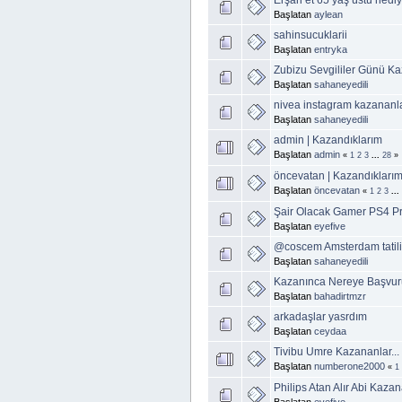
Başlatan
aylean
sahinsucuklarii
Başlatan
entryka
Zubizu Sevgililer Günü K
Başlatan
sahaneyedili
nivea instagram kazananl
Başlatan
sahaneyedili
admin | Kazandıklarım
Başlatan
admin
«
1
2
3
...
28
»
öncevatan | Kazandıkları
Başlatan
öncevatan
«
1
2
3
...
Şair Olacak Gamer PS4 P
Başlatan
eyefive
@coscem Amsterdam tatil
Başlatan
sahaneyedili
Kazanınca Nereye Başvur
Başlatan
bahadirtmzr
arkadaşlar yasrdım
Başlatan
ceydaa
Tivibu Umre Kazananlar...
Başlatan
numberone2000
«
1
Philips Atan Alır Abi Kaza
Başlatan
eyefive