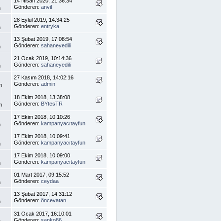
14 Nisan 2020, 21:36:34
Gönderen:
anvil
m
28 Eylül 2019, 14:34:25
Gönderen:
entryka
m
13 Şubat 2019, 17:08:54
Gönderen:
sahaneyedili
m
21 Ocak 2019, 10:14:36
Gönderen:
sahaneyedili
m
27 Kasım 2018, 14:02:16
Gönderen:
admin
m
18 Ekim 2018, 13:38:08
Gönderen:
BYtesTR
m
17 Ekim 2018, 10:10:26
Gönderen:
kampanyacıtayfun
m
17 Ekim 2018, 10:09:41
Gönderen:
kampanyacıtayfun
m
17 Ekim 2018, 10:09:00
Gönderen:
kampanyacıtayfun
m
01 Mart 2017, 09:15:52
Gönderen:
ceydaa
m
13 Şubat 2017, 14:31:12
Gönderen:
öncevatan
m
31 Ocak 2017, 16:10:01
Gönderen:
sanko86
m