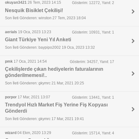
okuyan3421
26 Tem, 2023 14:15
Gösterim: 12272, Yanıt: 2
Nesquik Bisiklet Çekilişi!
Son İleti Gönderen: winston 27 Tem, 2023 18:04
aerials
19 Oca, 2023 13:23
Gösterim: 10931, Yanıt: 1
Giant Türkiye Yeni Yıl Anketi
Son İleti Gönderen: baypipo2002 19 Oca, 2023 13:32
pmk
17 Oca, 2021 14:54
Gösterim: 34257, Yanıt: 17
Çekilişlerde çıkan hediyelerin faturalarının
gönderilmemesi!..
Son İleti Gönderen: gkymrc 21 Mar, 2021 20:25
porpor
17 Mar, 2021 13:07
Gösterim: 13441, Yanıt: 1
Trendyol Hızlı Market Fiş Yerine Fiş Kopyası
Gönderdi
Son İleti Gönderen: gkymrc 17 Mar, 2021 19:41
wizard
04 Ekm, 2020 13:29
Gösterim: 15714, Yanıt: 4