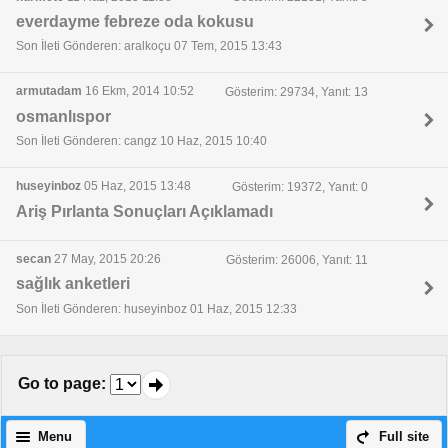
everdayme febreze oda kokusu
Son İleti Gönderen: aralkoçu 07 Tem, 2015 13:43
armutadam
16 Ekm, 2014 10:52
Gösterim: 29734, Yanıt: 13
osmanlıspor
Son İleti Gönderen: cangz 10 Haz, 2015 10:40
huseyinboz
05 Haz, 2015 13:48
Gösterim: 19372, Yanıt: 0
Ariş Pırlanta Sonuçları Açıklamadı
secan
27 May, 2015 20:26
Gösterim: 26006, Yanıt: 11
sağlık anketleri
Son İleti Gönderen: huseyinboz 01 Haz, 2015 12:33
Go to page
:
Menu
Full site