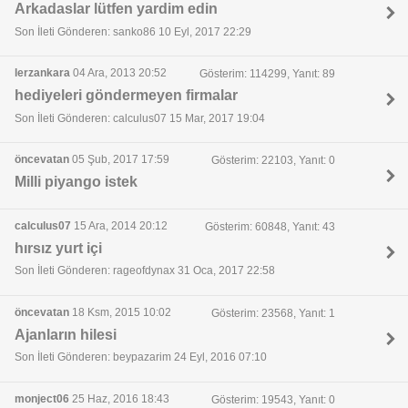
Arkadaslar lütfen yardim edin
Son İleti Gönderen: sanko86 10 Eyl, 2017 22:29
lerzankara
04 Ara, 2013 20:52
Gösterim: 114299, Yanıt: 89
hediyeleri göndermeyen firmalar
Son İleti Gönderen: calculus07 15 Mar, 2017 19:04
öncevatan
05 Şub, 2017 17:59
Gösterim: 22103, Yanıt: 0
Milli piyango istek
calculus07
15 Ara, 2014 20:12
Gösterim: 60848, Yanıt: 43
hırsız yurt içi
Son İleti Gönderen: rageofdynax 31 Oca, 2017 22:58
öncevatan
18 Ksm, 2015 10:02
Gösterim: 23568, Yanıt: 1
Ajanların hilesi
Son İleti Gönderen: beypazarim 24 Eyl, 2016 07:10
monject06
25 Haz, 2016 18:43
Gösterim: 19543, Yanıt: 0