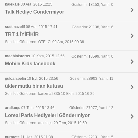
kalekale
30 Ara, 2015 12:25
Gösterim: 18153, Yanıt: 0
Talk Hediye Göndermiyor
sudenazelif
08 Ara, 2015 17:41
Gösterim: 21138, Yanıt: 6
TRT 1 İYİFİKİR
Son İleti Gönderen: OTELCi 09 Ara, 2015 09:38
machinisteros
10 Ksm, 2015 12:56
Gösterim: 18599, Yanıt: 0
Mobile Kids facebook
gulcan.pelin
10 Eyl, 2015 23:56
Gösterim: 28903, Yanıt: 11
ükler mutlu bir an kutusu
Son İleti Gönderen: karizma2335 10 Ekm, 2015 16:29
aralkoçu
07 Tem, 2015 13:46
Gösterim: 27977, Yanıt: 12
Loreal Paris Hediyeleri Göndermiyor
Son İleti Gönderen: aralkoçu 29 Tem, 2015 19:59
nurmete
11 Haz, 2015 11:38
Gösterim: 22131, Yanıt: 5