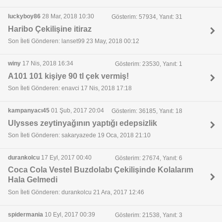
luckyboy86
28 Mar, 2018 10:30
Gösterim: 57934, Yanıt: 31
Haribo Çekilişine itiraz
Son İleti Gönderen: lanset99 23 May, 2018 00:12
winy
17 Nis, 2018 16:34
Gösterim: 23530, Yanıt: 1
A101 101 kişiye 90 tl çek vermiş!
Son İleti Gönderen: enavci 17 Nis, 2018 17:18
kampanyacı45
01 Şub, 2017 20:04
Gösterim: 36185, Yanıt: 18
Ulysses zeytinyağının yaptığı edepsizlik
Son İleti Gönderen: sakaryazede 19 Oca, 2018 21:10
durankolcu
17 Eyl, 2017 00:40
Gösterim: 27674, Yanıt: 6
Coca Cola Vestel Buzdolabı Çekilişinde Kolalarım
Hala Gelmedi
Son İleti Gönderen: durankolcu 21 Ara, 2017 12:46
spidermania
10 Eyl, 2017 00:39
Gösterim: 21538, Yanıt: 3