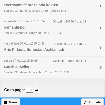
everdayme febreze oda kokusu
Son İleti Gönderen: aralkoçu 07 Tem, 2015 13:43
armutadam
16 Ekm, 2014 10:52
Gösterim: 29749, Yanıt: 13
osmanlıspor
Son İleti Gönderen: cangz 10 Haz, 2015 10:40
huseyinboz
05 Haz, 2015 13:48
Gösterim: 19377, Yanıt: 0
Ariş Pırlanta Sonuçları Açıklamadı
secan
27 May, 2015 20:26
Gösterim: 26013, Yanıt: 11
sağlık anketleri
Son İleti Gönderen: huseyinboz 01 Haz, 2015 12:33
Go to page
:
Menu
Full site