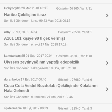
luckyboy86
28 Mar, 2018 10:30
Gösterim: 57965, Yanıt: 31
Haribo Çekilişine itiraz
Son İleti Gönderen: lanset99 23 May, 2018 00:12
winy
17 Nis, 2018 16:34
Gösterim: 23534, Yanıt: 1
A101 101 kişiye 90 tl çek vermiş!
Son İleti Gönderen: enavci 17 Nis, 2018 17:18
kampanyacı45
01 Şub, 2017 20:04
Gösterim: 36201, Yanıt: 18
Ulysses zeytinyağının yaptığı edepsizlik
Son İleti Gönderen: sakaryazede 19 Oca, 2018 21:10
durankolcu
17 Eyl, 2017 00:40
Gösterim: 27680, Yanıt: 6
Coca Cola Vestel Buzdolabı Çekilişinde Kolalarım
Hala Gelmedi
Son İleti Gönderen: durankolcu 21 Ara, 2017 12:46
spidermania
10 Eyl, 2017 00:39
Gösterim: 21545, Yanıt: 3