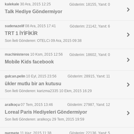
kalekale
30 Ara, 2015 12:25
Gösterim: 18155, Yanıt: 0
Talk Hediye Göndermiyor
sudenazelif
08 Ara, 2015 17:41
Gösterim: 21142, Yanıt: 6
TRT 1 İYİFİKİR
Son İleti Gönderen: OTELCi 09 Ara, 2015 09:38
machinisteros
10 Ksm, 2015 12:56
Gösterim: 18602, Yanıt: 0
Mobile Kids facebook
gulcan.pelin
10 Eyl, 2015 23:56
Gösterim: 28915, Yanıt: 11
ükler mutlu bir an kutusu
Son İleti Gönderen: karizma2335 10 Ekm, 2015 16:29
aralkoçu
07 Tem, 2015 13:46
Gösterim: 27987, Yanıt: 12
Loreal Paris Hediyeleri Göndermiyor
Son İleti Gönderen: aralkoçu 29 Tem, 2015 19:59
nurmete
11 Haz, 2015 11:38
Gösterim: 22136, Yanıt: 5