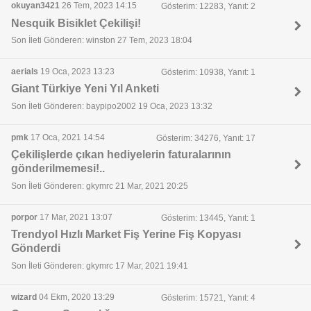
okuyan3421
26 Tem, 2023 14:15
Gösterim: 12283, Yanıt: 2
Nesquik Bisiklet Çekilişi!
Son İleti Gönderen: winston 27 Tem, 2023 18:04
aerials
19 Oca, 2023 13:23
Gösterim: 10938, Yanıt: 1
Giant Türkiye Yeni Yıl Anketi
Son İleti Gönderen: baypipo2002 19 Oca, 2023 13:32
pmk
17 Oca, 2021 14:54
Gösterim: 34276, Yanıt: 17
Çekilişlerde çıkan hediyelerin faturalarının
gönderilmemesi!..
Son İleti Gönderen: gkymrc 21 Mar, 2021 20:25
porpor
17 Mar, 2021 13:07
Gösterim: 13445, Yanıt: 1
Trendyol Hızlı Market Fiş Yerine Fiş Kopyası
Gönderdi
Son İleti Gönderen: gkymrc 17 Mar, 2021 19:41
wizard
04 Ekm, 2020 13:29
Gösterim: 15721, Yanıt: 4